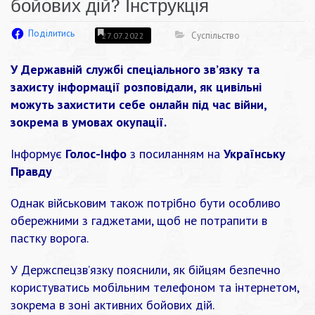
бойових дій? Інструкція
Поділитись
Суспільство
27.07.2022
У Державній службі спеціального зв’язку та
захисту інформації розповідали, як цивільні
можуть захистити себе онлайн під час війни,
зокрема в умовах окупації.
Інформує
Голос-Інфо
з посиланням на
Українську
Правду
Однак військовим також потрібно бути особливо
обережними з гаджетами, щоб не потрапити в
пастку ворога.
У Держспецзв’язку
пояснили
, як бійцям безпечно
користуватись мобільним телефоном та інтернетом,
зокрема в зоні активних бойових дій.