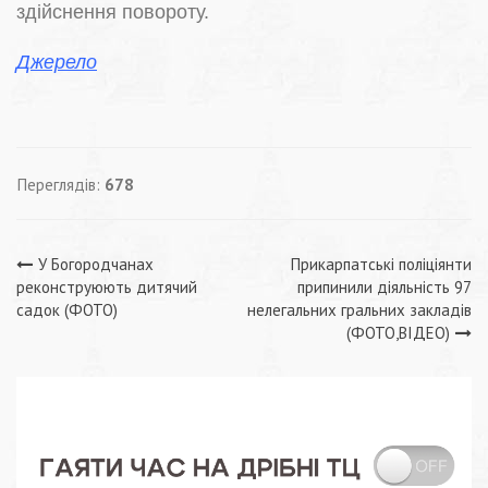
здійснення повороту.
Джерело
Переглядів:
678
Навігація
У Богородчанах
Прикарпатські поліціянти
реконструюють дитячий
припинили діяльність 97
записів
садок (ФОТО)
нелегальних гральних закладів
(ФОТО,ВІДЕО)