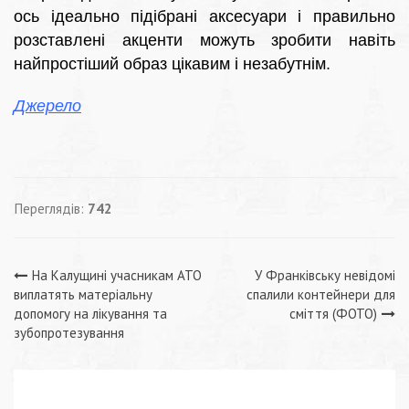
ось ідеально підібрані аксесуари і правильно
розставлені акценти можуть зробити навіть
найпростіший образ цікавим і незабутнім.
Джерело
Переглядів:
742
Навігація
На Калущині учасникам АТО
У Франківську невідомі
виплатять матеріальну
спалили контейнери для
записів
допомогу на лікування та
сміття (ФОТО)
зубопротезування