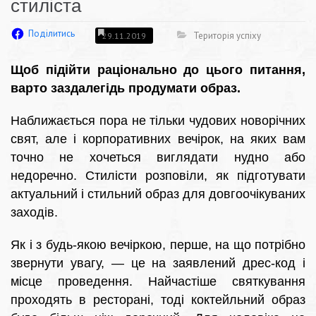
стиліста
Поділитись
Територія успіху
29.11.2019
Щоб підійти раціонально до цього питання,
варто заздалегідь продумати образ.
Наближається пора не тільки чудових новорічних
свят, але і корпоративних вечірок, на яких вам
точно не хочеться виглядати нудно або
недоречно. Стилісти розповіли, як підготувати
актуальний і стильний образ для довгоочікуваних
заходів.
Як і з будь-якою вечіркою, перше, на що потрібно
звернути увагу, — це на заявлений дрес-код і
місце проведення. Найчастіше святкування
проходять в ресторані, тоді коктейльний образ