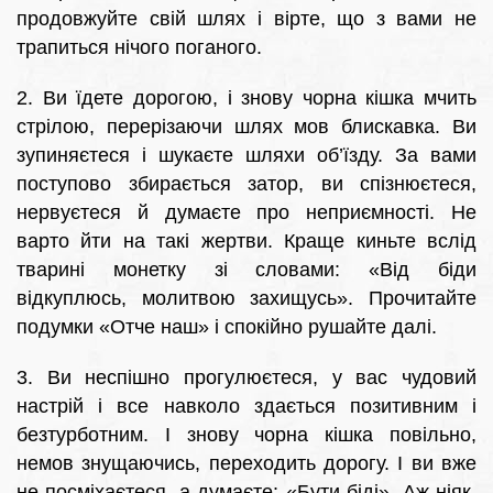
продовжуйте свій шлях і вірте, що з вами не
трапиться нічого поганого.
2. Ви їдете дорогою, і знову чорна кішка мчить
стрілою, перерізаючи шлях мов блискавка. Ви
зупиняєтеся і шукаєте шляхи об’їзду. За вами
поступово збирається затор, ви спізнюєтеся,
нервуєтеся й думаєте про неприємності. Не
варто йти на такі жертви. Краще киньте вслід
тварині монетку зі словами: «Від біди
відкуплюсь, молитвою захищусь». Прочитайте
подумки «Отче наш» і спокійно рушайте далі.
3. Ви неспішно прогулюєтеся, у вас чудовий
настрій і все навколо здається позитивним і
безтурботним. І знову чорна кішка повільно,
немов знущаючись, переходить дорогу. І ви вже
не посміхаєтеся, а думаєте: «Бути біді». Аж ніяк.