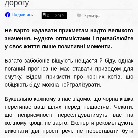
дорогу
Поділитись
Культура
10.11.2019
Не варто надавати прикметам надто великого
значення. Будьте оптимістами і приваблюйте
у своє життя лише позитивні моменти.
Багато забобонів віщують нещастя й біду, однак
поганий прогноз не має ставати приводом для
смутку. Відомі прикмети про чорних котів, що
обіцяють біду, можна нейтралізувати.
Буквально кожному з нас відомо, що чорна кішка
перетинає ваш шлях перед нещастям. Чекати,
що неприємності переслідуватимуть вас на
кожному кроці, не варто. Експерти рекомендують
виконати дві прості речі: не переставати бути