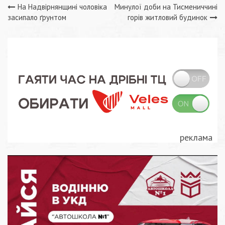
Навігація
На Надвірнянщині чоловіка
Минулої доби на Тисмениччині
засипало ґрунтом
горів житловий будинок
записів