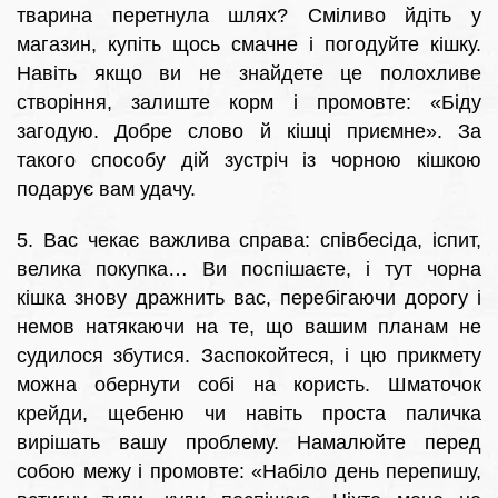
тварина перетнула шлях? Сміливо йдіть у
магазин, купіть щось смачне і погодуйте кішку.
Навіть якщо ви не знайдете це полохливе
створіння, залиште корм і промовте: «Біду
загодую. Добре слово й кішці приємне». За
такого способу дій зустріч із чорною кішкою
подарує вам удачу.
5. Вас чекає важлива справа: співбесіда, іспит,
велика покупка… Ви поспішаєте, і тут чорна
кішка знову дражнить вас, перебігаючи дорогу і
немов натякаючи на те, що вашим планам не
судилося збутися. Заспокойтеся, і цю прикмету
можна обернути собі на користь. Шматочок
крейди, щебеню чи навіть проста паличка
вирішать вашу проблему. Намалюйте перед
собою межу і промовте: «Набіло день перепишу,