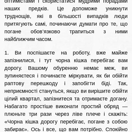
оптимістами і скористатися мудрими порадами
наших предків. Це допоможе уникнути
труднощів, які в більшості випадків люди
притягують самі, починаючи думати про те, що
погане обов’язково трапиться з ними
найближчим часом.
1. Ви поспішаєте на роботу, вже майже
запізнилися, і тут чорна кішка перебігає вам
дорогу. Вашому обуренню немає меж, ви
зупиняєтеся і починаєте міркувати, як би обійти
раптову перешкоду і запобігти біді. Так,
неприємності стануться, якщо ви вирішите обійти
цілий квартал, запізнитеся та отримаєте догану.
Набагато простіше виконати простий обряд —
плюньте три рази через ліве плече і скажіть:
«Чорна кішка дорогу перебігає, погане з собою
забирає». Ось і все, що вам потрібно. Спокійно