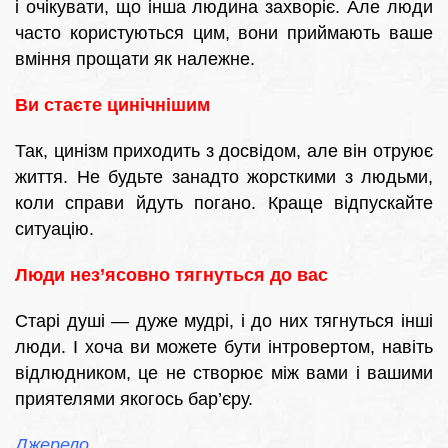
і очікувати, що інша людина захворіє. Але люди
часто користуються цим, вони приймають ваше
вміння прощати як належне.
Ви стаєте цинічнішим
Так, цинізм приходить з досвідом, але він отруює
життя. Не будьте занадто жорсткими з людьми,
коли справи йдуть погано. Краще відпускайте
ситуацію.
Люди нез’ясовно тягнуться до вас
Старі душі — дуже мудрі, і до них тягнуться інші
люди. І хоча ви можете бути інтровертом, навіть
відлюдником, це не створює між вами і вашими
приятелями якогось бар’єру.
Джерело