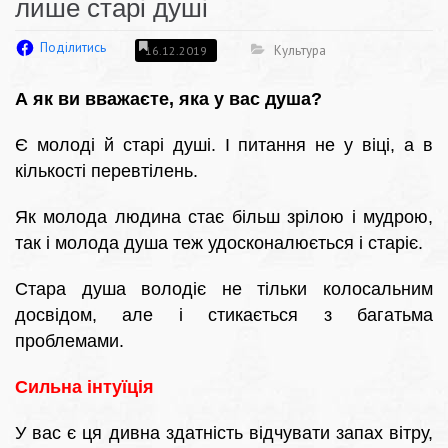
лише старі душі
Поділитись
Культура
16.12.2019
А як ви вважаєте, яка у вас душа?
Є молоді й старі душі. І питання не у віці, а в
кількості перевтілень.
Як молода людина стає більш зрілою і мудрою,
так і молода душа теж удосконалюється і старіє.
Стара душа володіє не тільки колосальним
досвідом, але і стикається з багатьма
проблемами.
Сильна інтуїція
У вас є ця дивна здатність відчувати запах вітру,