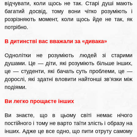
відчувати, коли щось не так. Старі душі мають
багатий досвід, тому вони чітко розуміють і
розрізняють момент, коли щось йде не так, як
потрібно.
В дитинстві вас вважали за «дивака»
Однолітки не розуміють людей зі старими
душами. Це — діти, які розуміють більше інших,
це — студенти, які бачать суть проблеми, це —
дорослі, які здатні вловити найтонші зв’язки між
подіями.
Ви легко прощаєте інших
Ви знаєте, що в цьому світі немає нічого
постійного і тому не варто таїти злість і образу на
інших. Адже це все одно, що пити отруту самому