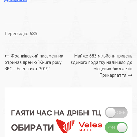
Переглядів:
685
Навігація
Франківський письменник
Майже 683 мільйони гривень
отримав премію “Книга року
єдиного податку надійшло до
записів
ВВС – Есеїстика-2019”
місцевих бюджетів
Прикарпаття