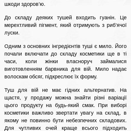
шкоди здоров’ю.
До складу деяких тушей входить гуанін. Це
мерехтливий пігмент, який отримують з риб’ячої
луски.
Одним з основних інгредієнтів туші є мило. Його
почали включати до складу косметики ще в ті
часи, коли жінки власноруч займалися
виготовленням барвника для вій. Мило надає
волоскам обсяг, підкреслює їх форму.
Туш для вій не має гідних альтернатив. На
щастя, у продажу можна знайти різні варіації
цього продукту на будь-який смак. При виборі
косметики важливо звертати увагу на склад, в
якому не повинно бути небезпечних складових.
Для чутливих очей краще всього підходить