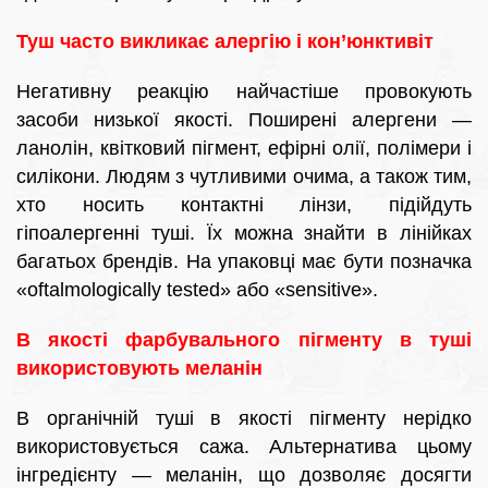
Туш часто викликає алергію і кон’юнктивіт
Негативну реакцію найчастіше провокують
засоби низької якості. Поширені алергени —
ланолін, квітковий пігмент, ефірні олії, полімери і
силікони. Людям з чутливими очима, а також тим,
хто носить контактні лінзи, підійдуть
гіпоалергенні туші. Їх можна знайти в лінійках
багатьох брендів. На упаковці має бути позначка
«oftalmologically tested» або «sensitive».
В якості фарбувального пігменту в туші
використовують меланін
В органічній туші в якості пігменту нерідко
використовується сажа. Альтернатива цьому
інгредієнту — меланін, що дозволяє досягти