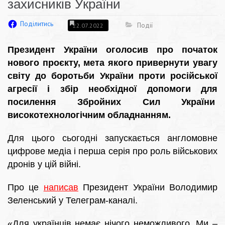
захисників України
Поділитись
Події
22.07.2022
Президент України оголосив про початок
нового проєкту, мета якого привернути увагу
світу до боротьби України проти російської
агресії і збір необхідної допомоги для
посилення Збройних Сил України
високотехнологічним обладнанням.
Для цього сьогодні запускається англомовне
цифрове медіа і перша серія про роль військових
дронів у цій війні.
Про це
написав
Президент України Володимир
Зеленський у Телеграм-каналі.
«Для українців немає нічого неможливого. Ми –