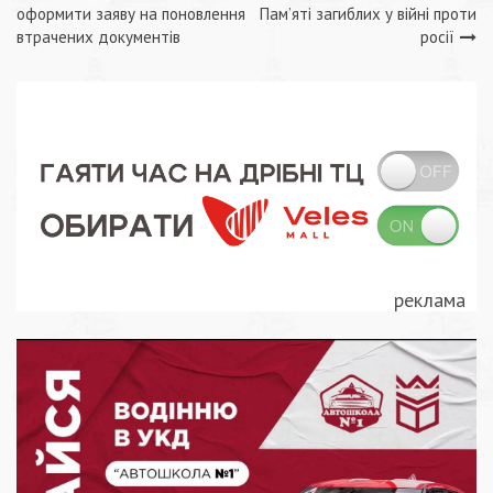
Навігація
оформити заяву на поновлення
Пам’яті загиблих у війні проти
записів
втрачених документів
росії