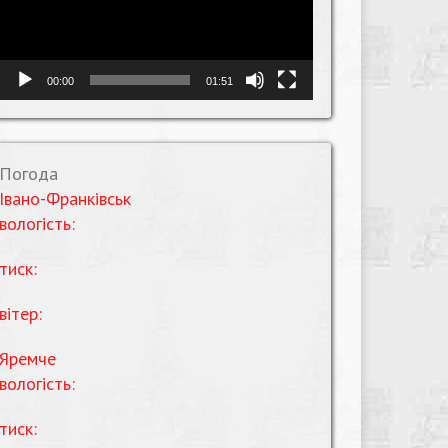
00:00
01:51
Погода
Івано-Франківськ
вологість:
тиск:
вітер:
Яремче
вологість:
тиск: