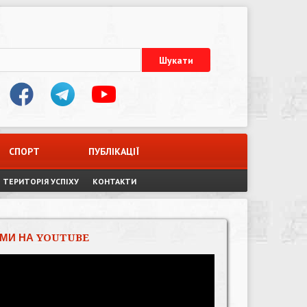
СПОРТ
ПУБЛІКАЦІЇ
ТЕРИТОРІЯ УСПІХУ
КОНТАКТИ
МИ НА YOUTUBE
Відеопрогравач