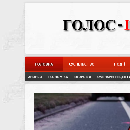
Skip
to
content
ГОЛОВНА
СУСПІЛЬСТВО
ПОДІЇ
АНОНСИ
ЕКОНОМІКА
ЗДОРОВ`Я
КУЛІНАРНІ РЕЦЕПТ