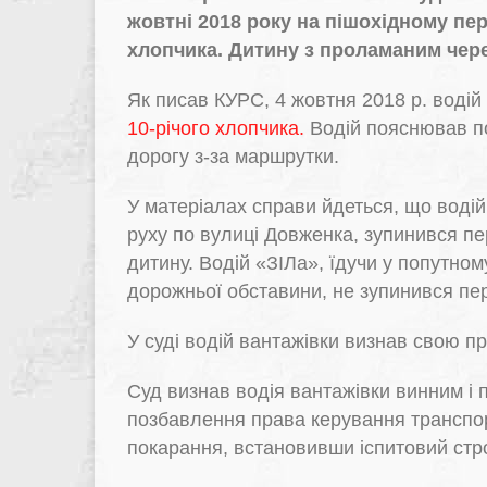
жовтні 2018 року на пішохідному пер
хлопчика. Дитину з проламаним чере
Як писав КУРС, 4 жовтня 2018 р. водій 
10-річого хлопчика.
Водій пояснював п
дорогу з-за маршрутки.
У матеріалах справи йдеться, що воді
руху по вулиці Довженка, зупинився п
дитину. Водій «ЗІЛа», їдучи у попутном
дорожньої обставини, не зупинився пер
У суді водій вантажівки визнав свою пр
Суд визнав водія вантажівки винним і 
позбавлення права керування транспор
покарання, встановивши іспитовий стро