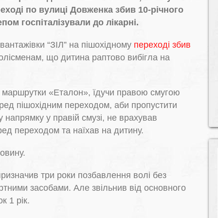
еході по вулиці Довженка збив 10-річного
пом госпіталізували до лікарні.
вантажівки “ЗІЛ” на пішохідному
переході збив
олісменам, що дитина раптово вибігла на
й маршрутки «Еталон», їдучи правою смугою
еред пішохідним переходом, аби пропустити
у напрямку у правій смузі, не врахував
ед переходом та наїхав на дитину.
овину.
призначив три роки позбавлення волі без
тними засобами. Але звільнив від основного
к 1 рік.