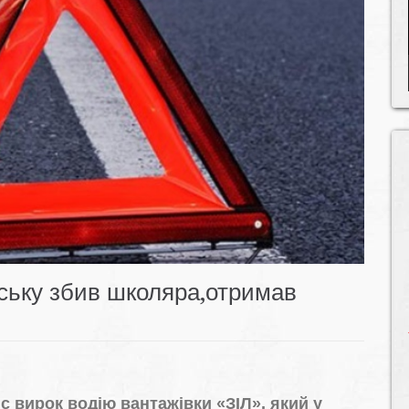
вську збив школяра,отримав
с вирок водію вантажівки «ЗІЛ», який у