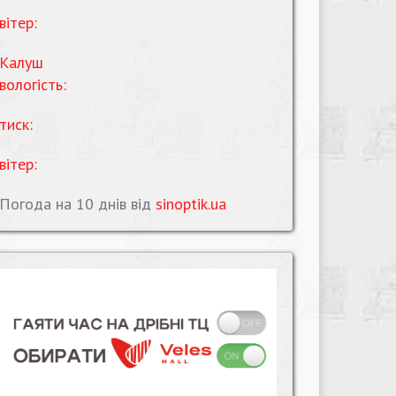
вітер:
Калуш
вологість:
тиск:
вітер:
Погода на 10 днів від
sinoptik.ua