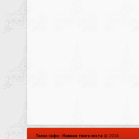
Голос-інфо - Новини твого міста
© 2016