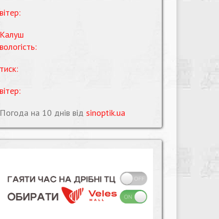
вітер:
Калуш
вологість:
тиск:
вітер:
Погода на 10 днів від
sinoptik.ua