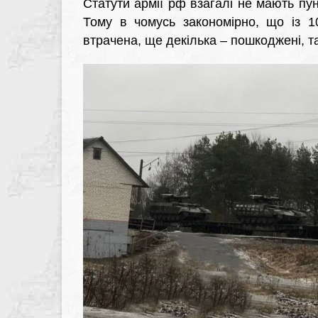
Статути армії рф взагалі не мають пунк
Тому в чомусь закономірно, що із 
втрачена, ще декілька – пошкоджені, т