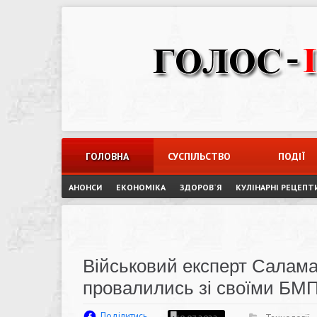
Skip
to
content
ГОЛОВНА
СУСПІЛЬСТВО
ПОДІЇ
АНОНСИ
ЕКОНОМІКА
ЗДОРОВ`Я
КУЛІНАРНІ РЕЦЕПТ
Військовий експерт Салама
провалились зі своїми БМП
Поділитись