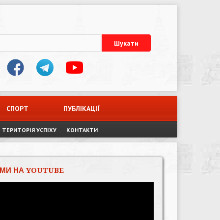
СПОРТ
ПУБЛІКАЦІЇ
ТЕРИТОРІЯ УСПІХУ
КОНТАКТИ
МИ НА YOUTUBE
Відеопрогравач