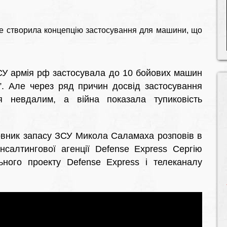
 не створила концепцію застосування для машини, що
ЗСУ армія рф застосувала до 10 бойових машин
”. Але через ряд причин досвід застосування
ся невдалим, а війна показала тупиковість
ковник запасу ЗСУ Микола Саламаха розповів в
онсалтингової агенції Defense Express Сергію
ного проекту Defense Express і телеканалу