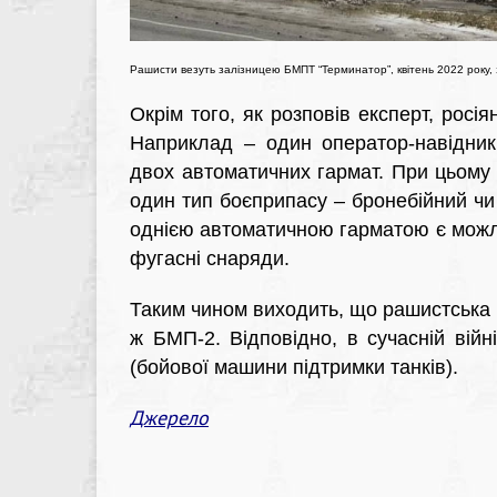
Рашисти везуть залізницею БМПТ “Терминатор”, квітень 2022 року,
Окрім того, як розповів експерт, росі
Наприклад – один оператор-навідник
двох автоматичних гармат. При цьому
один тип боєприпасу – бронебійний чи
однією автоматичною гарматою є можлив
фугасні снаряди.
Таким чином виходить, що рашистська
ж БМП-2. Відповідно, в сучасній ві
(бойової машини підтримки танків).
Джерело