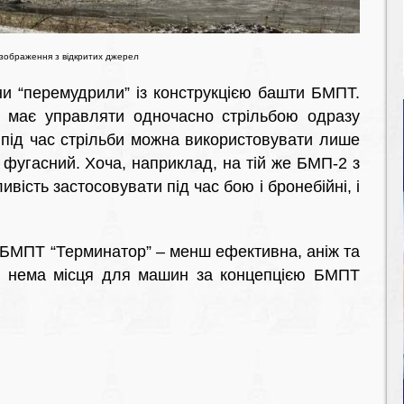
 зображення з відкритих джерел
яни “перемудрили” із конструкцією башти БМПТ.
 має управляти одночасно стрільбою одразу
 під час стрільби можна використовувати лише
 фугасний. Хоча, наприклад, на тій же БМП-2 з
ість застосовувати під час бою і бронебійні, і
 БМПТ “Терминатор” – менш ефективна, аніж та
йні нема місця для машин за концепцією БМПТ