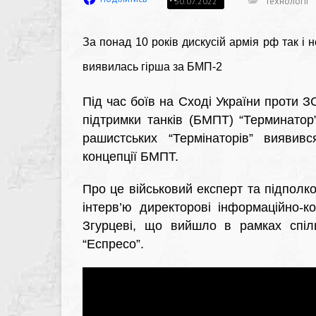
Технології
30.07.2022
За понад 10 років дискусій армія рф так і
виявилась гірша за БМП-2
Під час боїв на Сході України проти 
підтримки танків (БМПТ) “Терминатор
рашистських “Термінаторів” виявив
концепції БМПТ.
Про це військовий експерт та підпол
інтерв’ю директорові інформаційно-к
Згурцеві, що вийшло в рамках спіль
“Еспресо”.