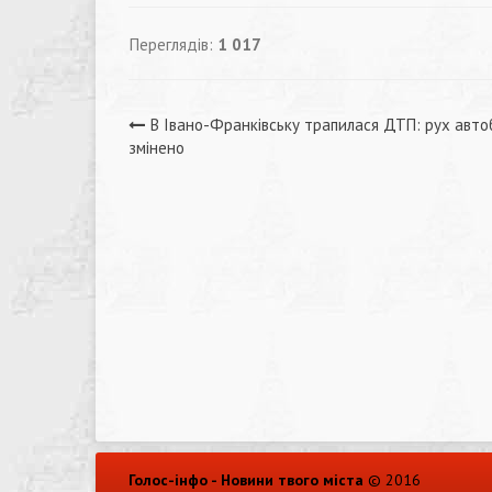
Переглядів:
1 017
Навігація
В Івано-Франківську трапилася ДТП: рух авто
змінено
записів
Голос-інфо - Новини твого міста
© 2016