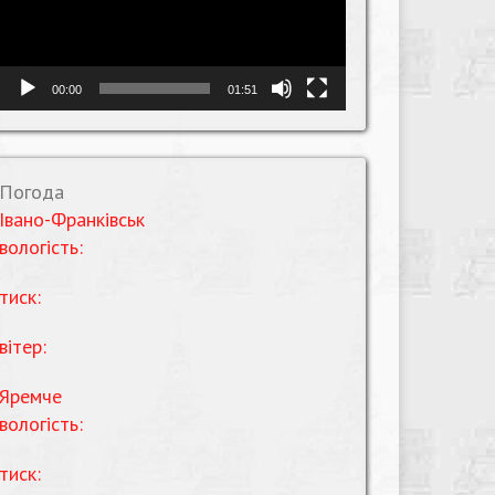
00:00
01:51
Погода
Івано-Франківськ
вологість:
тиск:
вітер:
Яремче
вологість:
тиск: