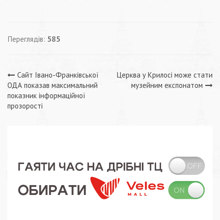
Переглядів:
585
Навігація
Сайт Івано-Франківської
Церква у Крилосі може стати
ОДА показав максимальний
музейним експонатом
записів
показник інформаційної
прозорості