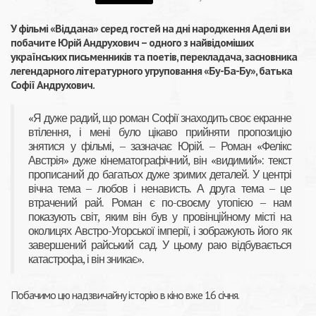
У фільмі «Віддана» серед гостей на дні народження Аделі ви
побачите Юрій Андрухович – одного з найвідоміших
українських письменників та поетів, перекладача, засновника
легендарного літературного угруповання «Бу-Ба-Бу», батька
Софії Андрухович.
«Я дуже радий, що роман Софії знаходить своє екранне
втілення, і мені було цікаво прийняти пропозицію
знятися у фільмі, – зазначає Юрій. – Роман «Фелікс
Австрія» дуже кінематографічний, він «видимий»: текст
прописаний до багатьох дуже зримих деталей. У центрі
вічна тема – любов і ненависть. А друга тема – це
втрачений рай. Роман є по-своєму утопією – нам
показують світ, яким він був у провінційному місті на
околицях Австро-Угорської імперії, і зображують його як
завершений райський сад. У цьому раю відбувається
катастрофа, і він зникає».
Побачимо цю надзвичайну історію в кіно вже 16 січня.