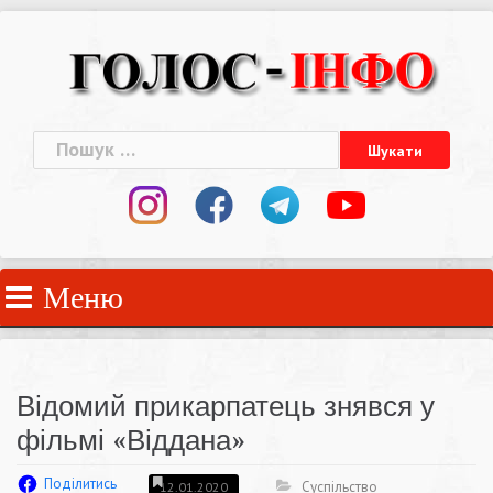
Skip
to
content
Пошук:
Меню
Відомий прикарпатець знявся у
фільмі «Віддана»
Поділитись
Суспільство
12.01.2020