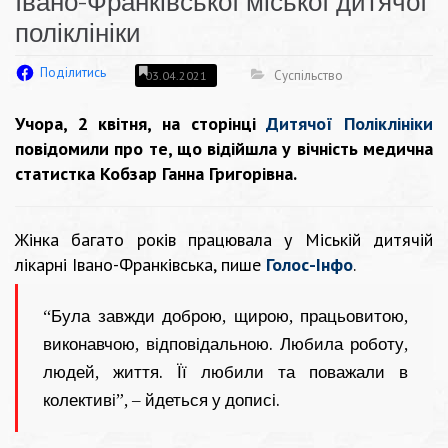
Івано-Франківської міської дитячої
поліклініки
Поділитись
Суспільство
03.04.2021
Учора, 2 квітня, на сторінці
Дитячої Поліклініки
повідомили про те, що відійшла у вічність медична
статистка Кобзар Ганна Григорівна.
Жінка багато років працювала у Міській дитячій
лікарні Івано-Франківська, пише
Голос-Інфо
.
“Була завжди доброю, щирою, працьовитою,
виконавчою, відповідальною. Любила роботу,
людей, життя. Її любили та поважали в
колективі”, – йдеться у дописі.