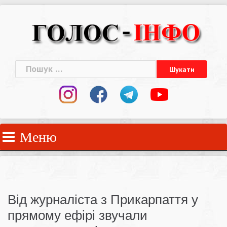
Skip
to
content
Пошук:
Меню
Від журналіста з Прикарпаття у
прямому ефірі звучали