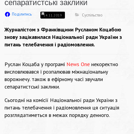
сепаратистські заклики
Поділитись
Суспільство
14.11.2019
Журналістом з Франківщини Русланом Коцабою
знову зацікавилася Національної ради України з
питань телебачення і радіомовлення.
Руслан Коцаба у програмі
News One
некоректно
висловлювався і розпалював міжнаціональну
ворожнечу. також в ефірному часі звучали
сепаратистські заклики.
Сьогодні на комісії Національної ради України з
питань телебачення і радіомовлення ця ситуація
розглядатиметься в межах порядку денного.