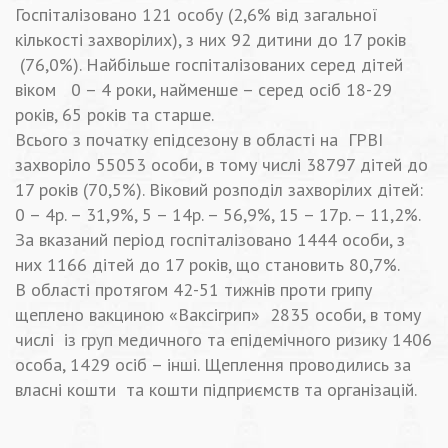
Госпіталізовано 121 особу (2,6% від загальної
кількості захворілих), з них 92 дитини до 17 років
(76,0%). Найбільше госпіталізованих серед дітей
віком 0 – 4 роки, найменше – серед осіб 18-29
років, 65 років та старше.
Всього з початку епідсезону в області на ГРВІ
захворіло 55053 особи, в тому числі 38797 дітей до
17 років (70,5%). Віковий розподіл захворілих дітей:
0 – 4р. – 31,9%, 5 – 14р. – 56,9%, 15 – 17р. – 11,2%.
За вказаний період госпіталізовано 1444 особи, з
них 1166 дітей до 17 років, що становить 80,7%.
В області протягом 42-51 тижнів проти грипу
щеплено вакциною «Ваксігрип» 2835 особи, в тому
числі із груп медичного та епідемічного ризику 1406
особа, 1429 осіб – інші. Щеплення проводились за
власні кошти та кошти підприємств та організацій.