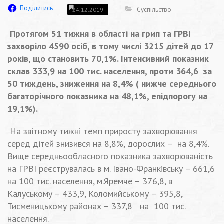
Поділитись
Суспільство
24.12.2019
Протягом 51 тижня в області на грип та ГРВІ
захворіло 4590 осіб, в тому числі 3215 дітей до 17
років, що становить 70,1%. Інтенсивний показник
склав 333,9 на 100 тис. населення, проти 364,6 за
50 тиждень, зниження на 8,4% ( нижче середнього
багаторічного показника на 48,1%, епідпорогу на
19,1%).
На звітному тижні темп приросту захворювання
серед дітей знизився на 8,8%, дорослих – на 8,4%.
Вище середньообласного показника захворюваність
на ГРВІ реєструвалась в м. Івано-Франківську – 661,6
на 100 тис. населення, м.Яремче – 376,8, в
Калуському – 433,9, Коломийському – 395,8,
Тисменицькому районах – 337,8 на 100 тис.
населення.