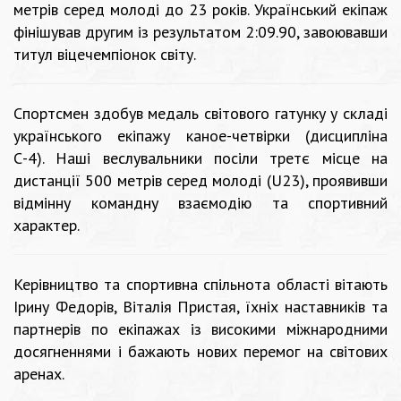
метрів серед молоді до 23 років. Український екіпаж
фінішував другим із результатом 2:09.90, завоювавши
титул віцечемпіонок світу.
Спортсмен здобув медаль світового гатунку у складі
українського екіпажу каное-четвірки (дисципліна
С-4). Наші веслувальники посіли третє місце на
дистанції 500 метрів серед молоді (U23), проявивши
відмінну командну взаємодію та спортивний
характер.
Керівництво та спортивна спільнота області вітають
Ірину Федорів, Віталія Пристая, їхніх наставників та
партнерів по екіпажах із високими міжнародними
досягненнями і бажають нових перемог на світових
аренах.