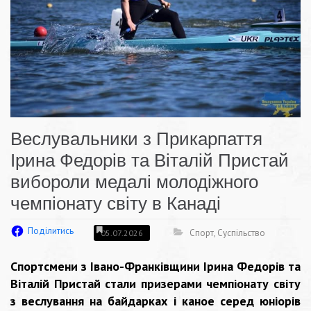
Веслувальники з Прикарпаття
Ірина Федорів та Віталій Пристай
вибороли медалі молодіжного
чемпіонату світу в Канаді
Поділитись
Спорт
,
Суспільство
05.07.2026
Спортсмени з Івано-Франківщини Ірина Федорів та
Віталій Пристай стали призерами чемпіонату світу
з веслування на байдарках і каное серед юніорів