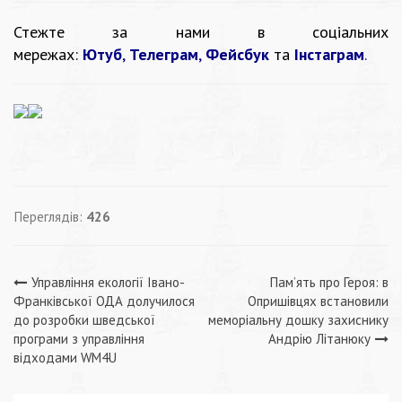
Стежте за нами в соціальних
мережах:
Ютуб
,
Телеграм
,
Фейсбук
та
Інстаграм
.
Переглядів:
426
Навігація
Управління екології Івано-
Пам’ять про Героя: в
Франківської ОДА долучилося
Опришівцях встановили
записів
до розробки шведської
меморіальну дошку захиснику
програми з управління
Андрію Літанюку
відходами WM4U