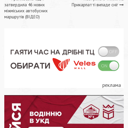
Навігація
затвердила 46 нових
Прикарпатті випаде сніг
записів
міжміських автобусних
маршрутів (ВІДЕО)