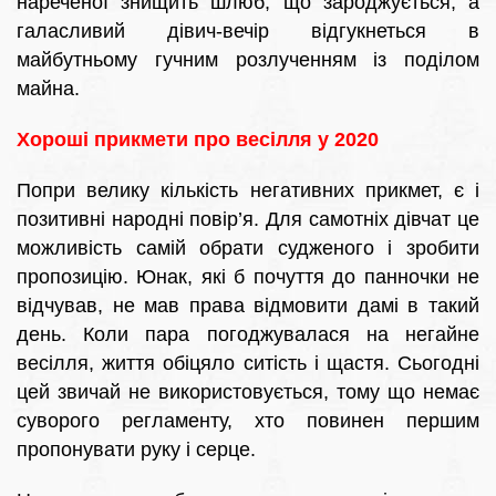
нареченої знищить шлюб, що зароджується, а
галасливий дівич-вечір відгукнеться в
майбутньому гучним розлученням із поділом
майна.
Хороші прикмети про весілля у 2020
Попри велику кількість негативних прикмет, є і
позитивні народні повір’я. Для самотніх дівчат це
можливість самій обрати судженого і зробити
пропозицію. Юнак, які б почуття до панночки не
відчував, не мав права відмовити дамі в такий
день. Коли пара погоджувалася на негайне
весілля, життя обіцяло ситість і щастя. Сьогодні
цей звичай не використовується, тому що немає
суворого регламенту, хто повинен першим
пропонувати руку і серце.