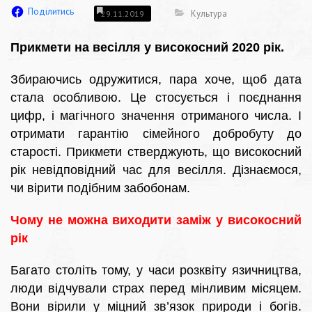
Поділитись
Культура
29.11.2019
Прикмети на весілля у високосний 2020 рік.
Збираючись одружитися, пара хоче, щоб дата
стала особливою. Це стосується і поєднання
цифр, і магічного значення отриманого числа. І
отримати гарантію сімейного добробуту до
старості. Прикмети стверджують, що високосний
рік невідповідний час для весілля. Дізнаємося,
чи вірити подібним забобонам.
Чому не можна виходити заміж у високосний
рік
Багато століть тому, у часи розквіту язичництва,
люди відчували страх перед мінливим місяцем.
Вони вірили у міцний зв’язок природи і богів.