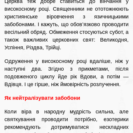
Церква теж добре ставиться до вінчання у
високосному році. Священники не ототожнюють
християнське віровчення з язичницькими
забобонами. І кажуть, що обов’язково проводити
весільний обряд. Обмеження стосуються субот, а
також важливих церковних свят: Великодня,
Успіння, Різдва, Трійці.
Одруження у високосному році вдаліше, ніж у
наступні два. Згідно з прикметами, після
подовженого циклу йде рік Вдови, а потім —
Вдівця. І це гірше, ніж ймовірність розлучення.
Як нейтралізувати забобони
Коли віра в народну мудрість сильна, але
святкування проводити потрібно, езотерики
рекомендують дотримуватися нескладних