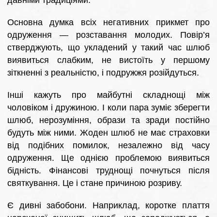
давніми традиціями.
Основна думка всіх негативних прикмет про
одруження — розставання молодих. Повір’я
стверджують, що укладений у такий час шлюб
виявиться слабким, не вистоїть у першому
зіткненні з реальністю, і подружжя розійдуться.
Інші кажуть про майбутні складнощі між
чоловіком і дружиною. І коли пара зуміє зберегти
шлюб, нерозуміння, образи та зради постійно
будуть між ними. Жоден шлюб не має страховки
від подібних помилок, незалежно від часу
одруження. Ще однією проблемою виявиться
бідність. Фінансові труднощі почнуться після
святкування. Це і стане причиною розриву.
Є дивні забобони. Наприклад, коротке плаття