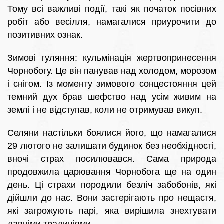
Тому всі важливі події, такі як початок посівних
робіт або весілля, намагалися приурочити до
позитивних ознак.
Зимові гуляння: кульмінація жертвопринесення
Чорнобогу. Це він панував над холодом, морозом
і снігом. Із моменту зимового сонцестояння цей
темний дух брав шефство над усім живим на
землі і не відступав, коли не отримував викуп.
Селяни настільки боялися його, що намагалися
29 лютого не залишати будинок без необхідності,
вночі страх посилювався. Сама природа
продовжила царювання Чорнобога ще на один
день. Ці страхи породили безліч забобонів, які
дійшли до нас. Вони застерігають про нещастя,
які загрожують парі, яка вирішила знехтувати