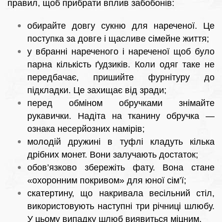
правил, щоб прибрати вплив забобонів:
обирайте довгу сукню для нареченої. Це
поступка за довге і щасливе сімейне життя;
у вбранні нареченого і нареченої щоб було
парна кількість ґудзиків. Коли одяг таке не
передбачає, пришийте фурнітуру до
підкладки. Це захищає від зради;
перед обміном обручками знімайте
рукавички. Надіта на тканину обручка —
ознака несерйозних намірів;
молодій дружині в туфлі кладуть кілька
дрібних монет. Вони залучають достаток;
обов’язково збережіть фату. Вона стане
«охоронним покривом» для юної сім’ї;
скатертину, що накривала весільний стіл,
використовують наступні три річниці шлюбу.
У цьому випадку шлюб виявиться міцним.