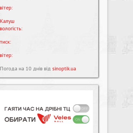
вітер:
Калуш
вологість:
тиск:
вітер:
Погода на 10 днів від
sinoptik.ua