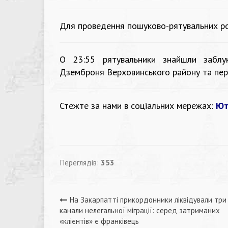
Для проведення пошуково-рятувальних роб
О 23:55 рятувальники знайшли заблу
Дземброня Верховинського району та пе
Стежте за нами в соціальних мережах:
Ют
Переглядів:
353
Навігація
На Закарпатті прикордонники ліквідували три
канали нелегальної міграції: серед затриманих
«клієнтів» є франківець