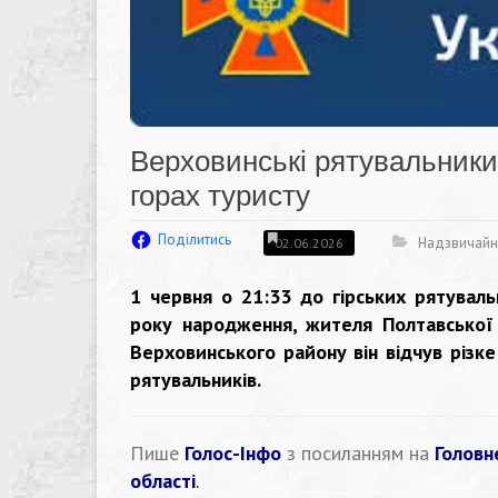
Верховинські рятувальники
горах туристу
Поділитись
Надзвичайні
02.06.2026
1 червня о 21:33 до гірських рятуваль
року народження, жителя Полтавської 
Верховинського району він відчув різк
рятувальників.
Пише
Голос-Інфо
з посиланням на
Головн
області
.