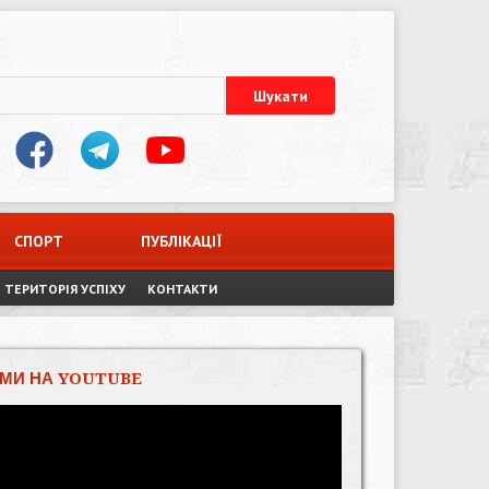
СПОРТ
ПУБЛІКАЦІЇ
ТЕРИТОРІЯ УСПІХУ
КОНТАКТИ
МИ НА YOUTUBE
Відеопрогравач