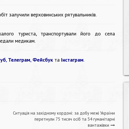
іт залучили верховинських рятувальників.
калого туриста, транспортували його до села
редали медикам.
уб
,
Телеграм
,
Фейсбук
та
Інстаграм
.
Ситуація на західному кордоні: за добу межі України
перетнули 75 тисяч осіб та 54 гуманітарні
вантажівки