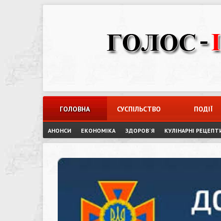
Skip
to
content
ГОЛОВНА
СУСПІЛЬСТВО
ПОДІЇ
АНОНСИ
ЕКОНОМІКА
ЗДОРОВ`Я
КУЛІНАРНІ РЕЦЕПТ