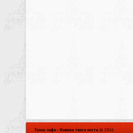
Голос-інфо - Новини твого міста
© 2016