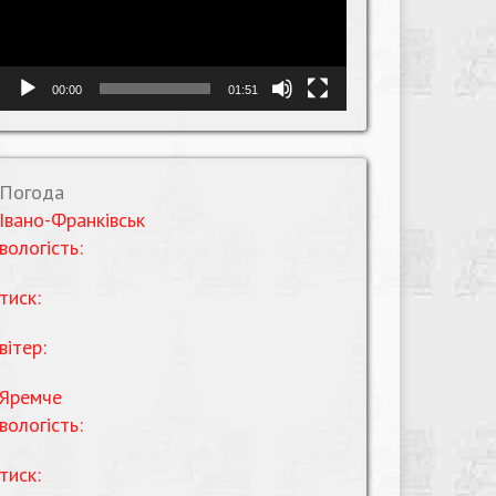
00:00
01:51
Погода
Івано-Франківськ
вологість:
тиск:
вітер:
Яремче
вологість:
тиск: