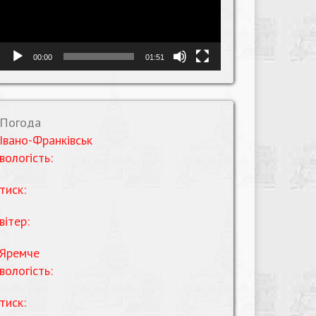
00:00
01:51
Погода
Івано-Франківськ
вологість:
тиск:
вітер:
Яремче
вологість:
тиск: