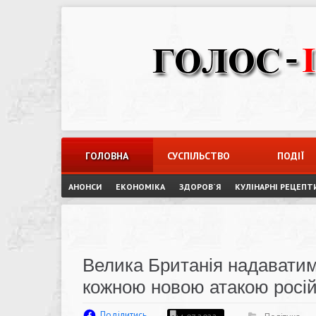
Skip
to
content
ГОЛОВНА
СУСПІЛЬСТВО
ПОДІЇ
АНОНСИ
ЕКОНОМІКА
ЗДОРОВ`Я
КУЛІНАРНІ РЕЦЕПТ
Велика Британія надаватим
кожною новою атакою російс
Поділитись