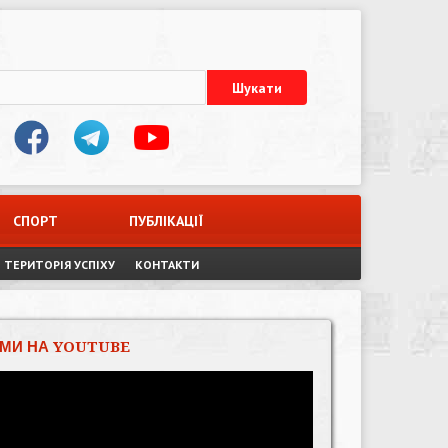
СПОРТ
ПУБЛІКАЦІЇ
ТЕРИТОРІЯ УСПІХУ
КОНТАКТИ
МИ НА YOUTUBE
Відеопрогравач