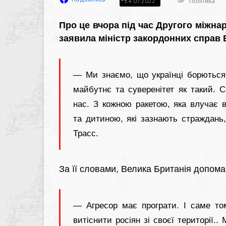
Політика
24.07.2022
Про це вчора під час Другого міжна
заявила міністр закордонних справ В
— Ми знаємо, що українці борються 
майбутнє та суверенітет як такий. 
нас. З кожною ракетою, яка влучає в
та дитиною, які зазнають страждань
Трасс.
За її словами, Велика Британія допомаг
— Агресор має програти. І саме т
витіснити росіян зі своєї території.