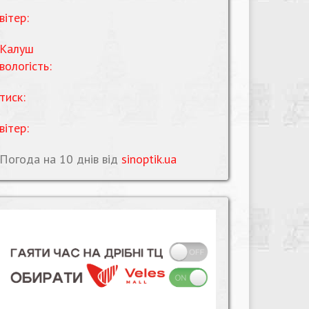
вітер:
Калуш
вологість:
тиск:
вітер:
Погода на 10 днів від
sinoptik.ua