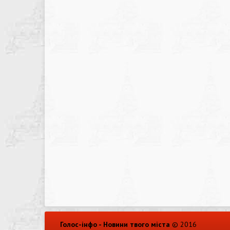
Голос-інфо - Новини твого міста
© 2016