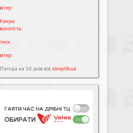
вітер:
Калуш
вологість:
тиск:
вітер:
Погода на 10 днів від
sinoptik.ua