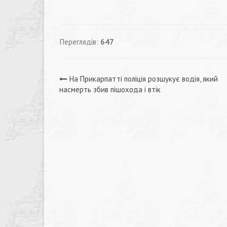
Переглядів:
647
Навігація
На Прикарпатті поліція розшукує водія, який
насмерть збив пішохода і втік
записів