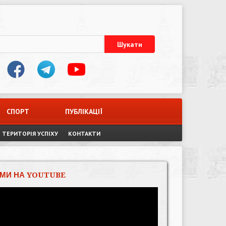
СПОРТ
ПУБЛІКАЦІЇ
ТЕРИТОРІЯ УСПІХУ
КОНТАКТИ
МИ НА YOUTUBE
Відеопрогравач