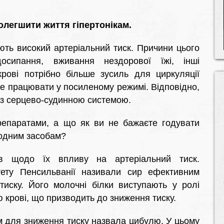
олегшити життя гіпертонікам.
ють високий артеріальний тиск. Причини цього
досипання, вживання нездорової їжі, інші
рові потрібно більше зусиль для циркуляції
е працювати у посиленому режимі. Відповідно,
 з серцево-судинною системою.
епаратами, а що як ви не бажаєте годувати
родним засобам?
ів щодо їх впливу на артеріальний тиск.
тету Пенсильванії називали сир ефективним
тиску. Його молочні білки виступають у ролі
 крові, що призводить до зниження тиску.
м для зниження тиску назвала цибулю. У цьому