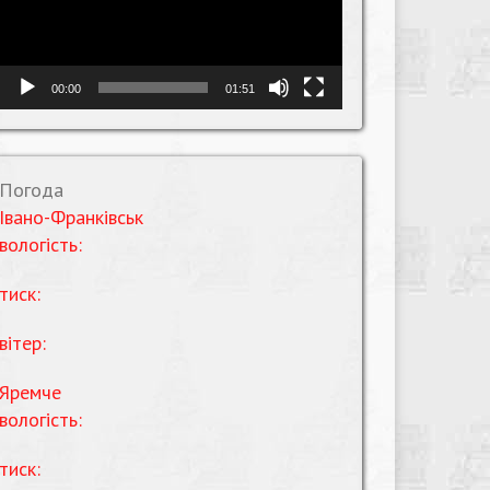
00:00
01:51
Погода
Івано-Франківськ
вологість:
тиск:
вітер:
Яремче
вологість:
тиск: