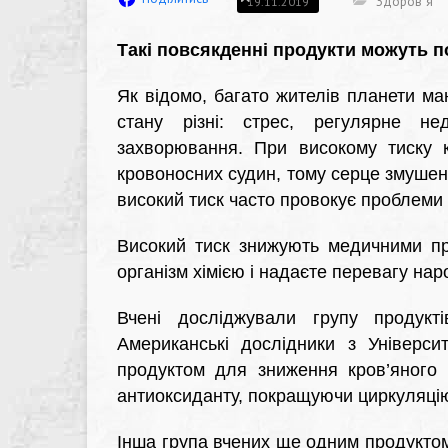
Здоров`я
19.11.2019
Такі повсякденні продукти можуть п
Як відомо, багато жителів планети ма
стану різні: стрес, регулярне не
захворювання. При високому тиску к
кровоносних судин, тому серце змушен
високий тиск часто провокує проблеми
Високий тиск знижують медичними пр
організм хімією і надаєте перевагу на
Вчені досліджували групу продукт
Американські дослідники з Універси
продуктом для зниження кров’яного 
антиоксиданту, покращуючи циркуляцію
Інша група вчених ще одним продукто