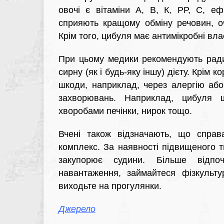
овочі є вітаміни А, В, К, РР, С, ефі
сприяють кращому обміну речовин, о
Крім того, цибуля має антимікробні вла
При цьому медики рекомендують ради
сирну (як і будь-яку іншу) дієту. Крім
шкоди, наприклад, через алергію або
захворювань. Наприклад, цибуля 
хворобами печінки, нирок тощо.
Вчені також відзначають, що справ
комплекс. За наявності підвищеного ти
закупорює судини. Більше відпоч
навантаження, займайтеся фізкульт
виходьте на прогулянки.
Джерело