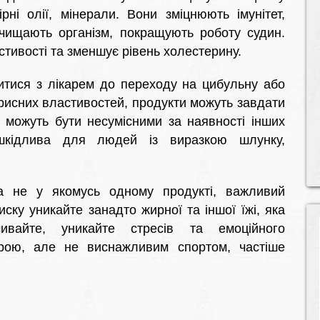
рні олії, мінерали. Вони зміцнюють імунітет,
чищають організм, покращують роботу судин.
стивості та зменшує рівень холестерину.
тися з лікарем до переходу на цибульну або
 корисних властивостей, продукти можуть завдати
 можуть бути несумісними за наявності інших
шкідлива для людей із виразкою шлунку,
а не у якомусь одному продукті, важливий
ску уникайте занадто жирної та іншої їжі, яка
ивайте, уникайте стресів та емоційного
урою, але не виснажливим спортом, частіше