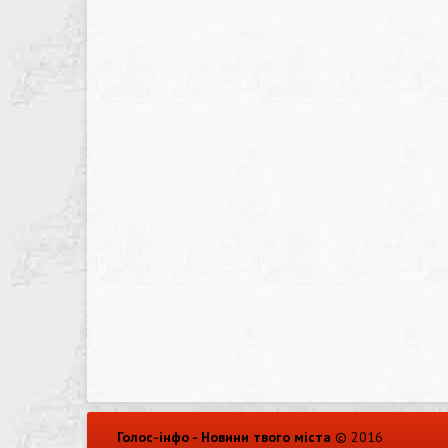
Голос-інфо - Новини твого міста
© 2016