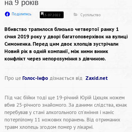
на 9 років
Поділитись
Суспільство
15.07.2022
Вбивство трапилося близько четвертої ранку 1
січня 2019 року у дворі багатоповерхівок на вулиці
Симоненка. Перед цим двоє хлопців зустрічали
Новий рік в одній компанії, між ними виник
конфлікт через непорозуміння з дівчиною.
Про це
Голос-Інфо
дізнається від
Zaxid.net
Під час бійки тоді ще 19-річний Юрій Цюцяк ножем
вбив 25-річного знайомого. За даними слідства, юнак
перебував у стані алкогольного сп’яніння і наніс
потерпілому 11 ножових поранень. Від отриманих
травм хлопець згодом помер у лікарні.