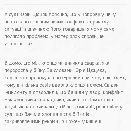
У суді Юрій Цюцяк пояснив, що у новорічну ніч у
нього із потерпілим виник конфлікт з приводу
ситуації з дівчиною його товариша. У чому саме
полягала проблема, у матеріалах справи не
уточнюється.
Відомо, що між хлопцями виникла сварка, яка
переросла у бійку. За словами Юрія Цюцяка,
конфлікт спровокував потерпілий і витягнув пістолет,
тому він кілька разів вдарив хлопця ножем. Свідки
інциденту підтвердили, що бачили у дворі конфлікт
між хлопцями і нападника, який втік. Також інші
друзі, які відпочивали у тій же компанії, розповіли у
суді, що бачили хлопця після бійки із
закривавленими руками і з ножем у кишені.