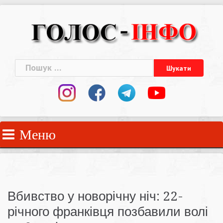
Skip
to
content
Пошук:
Меню
Вбивство у новорічну ніч: 22-
річного франківця позбавили волі