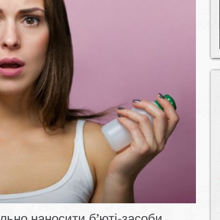
льно наносити б’юті-засоби