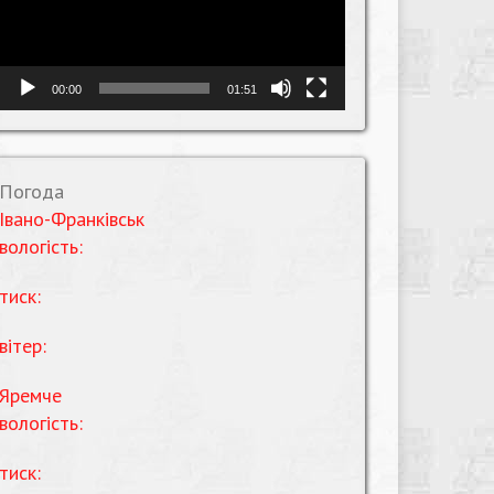
00:00
01:51
Погода
Івано-Франківськ
вологість:
тиск:
вітер:
Яремче
вологість:
тиск: