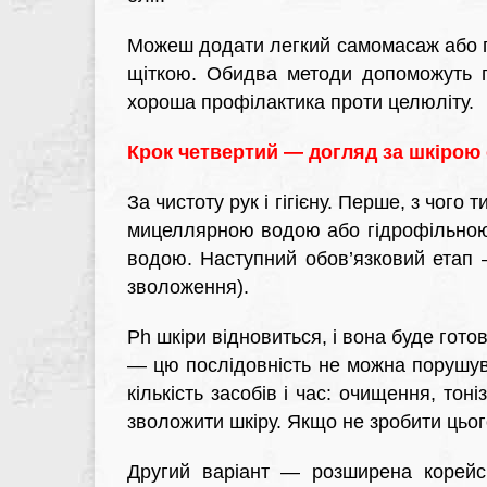
Можеш додати легкий самомасаж або 
щіткою. Обидва методи допоможуть пі
хороша профілактика проти целюліту.
Крок четвертий — догляд за шкірою
За чистоту рук і гігієну. Перше, з чог
мицеллярною водою або гідрофільною о
водою. Наступний обов’язковий етап —
зволоження).
Ph шкіри відновиться, і вона буде гото
— цю послідовність не можна порушув
кількість засобів і час: очищення, то
зволожити шкіру. Якщо не зробити цього
Другий варіант — розширена корейсь