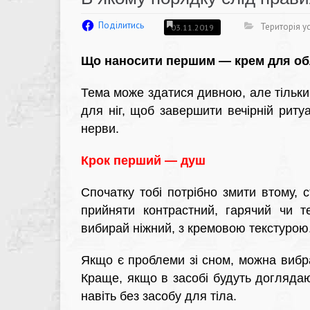
Поділитись
Територія ус
03.11.2019
Що наносити першим — крем для обл
Тема може здатися дивною, але тільки
для ніг, щоб завершити вечірній риту
нерви.
Крок перший — душ
Спочатку тобі потрібно змити втому, с
прийняти контрастний, гарячий чи 
вибирай ніжний, з кремовою текстурою
Якщо є проблеми зі сном, можна вибр
Краще, якщо в засобі будуть догляда
навіть без засобу для тіла.