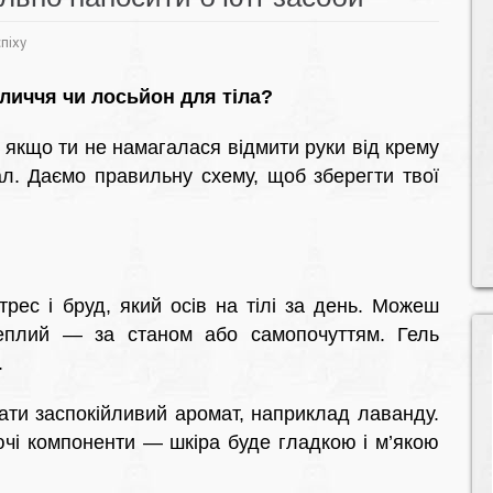
піху
иччя чи лосьйон для тіла?
 якщо ти не намагалася відмити руки від крему
ал. Даємо правильну схему, щоб зберегти твої
трес і бруд, який осів на тілі за день. Можеш
теплий — за станом або самопочуттям. Гель
.
ати заспокійливий аромат, наприклад лаванду.
ючі компоненти — шкіра буде гладкою і м’якою