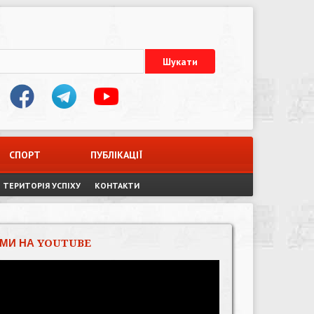
СПОРТ
ПУБЛІКАЦІЇ
ТЕРИТОРІЯ УСПІХУ
КОНТАКТИ
МИ НА YOUTUBE
Відеопрогравач