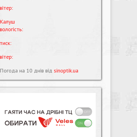
вітер:
Калуш
вологість:
тиск:
вітер:
Погода на 10 днів від
sinoptik.ua