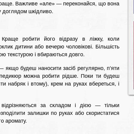
о краще. Важливе «але» — переконайся, що вона
у доглядом шкідливо.
 Краще робити його відразу в ліжку, коли
оклик дитини або вечерю чоловікові. Більшість
ою текстурою і вбираються довго.
— якщо будеш наносити засіб регулярно, п’яти
 педикюр можна робити рідше. Поки ти будеш
ти набряк і втому), крем на руках вбереться, і
 відрізняються за складом і дією — тільки
зподілити залишки по руках або скористатися
го аромату.