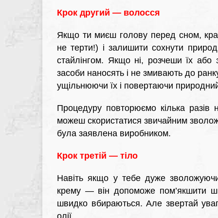
Крок другий — волосся
Якщо ти миєш голову перед сном, кр
не терти!) і залишити сохнути приро
стайлінгом. Якщо ні, розчеши їх або 
засоби наносять і не змивають до ран
ущільнюючи їх і повертаючи природний
Процедуру повторюємо кілька разів 
можеш скористатися звичайним зволожу
була заявлена виробником.
Крок третій — тіло
Навіть якщо у тебе дуже зволожуючи
крему — він допоможе пом’якшити шкі
швидко вбираються. Але звертай ува
олії.