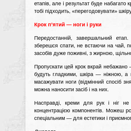
етапів, але і результат буде набагат
тобі підходить, «перегодовувати» шкір
Крок п’ятий — ноги і руки
Передостанній, завершальний етап.
зберешся спати, не встаючи на чай, п
засобів дуже поживні, з жирною, щільн
Пропускати цей крок вкрай небажано 
будуть гладкими, шкіра — ніжною, а
масажувати ноги (відмінний спосіб зня
можна наносити засіб і на них.
Насправді, креми для рук і ніг не
концентрацією компонентів. Можеш ро
спеціальним — для естетики і приємно