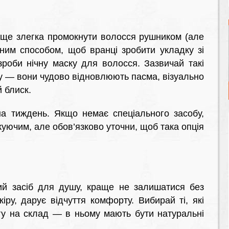
аще злегка промокнути волосся рушником (але
дним способом, щоб вранці зробити укладку зі
зроби нічну маску для волосся. Зазвичай такі
ку — вони чудово відновлюють пасма, візуально
 блиск.
на тиждень. Якщо немає спеціального засобу,
ючим, але обов’язково уточни, щоб така опція
й засіб для душу, краще не залишатися без
ру, дарує відчуття комфорту. Вибирай ті, які
гу на склад — в ньому мають бути натуральні