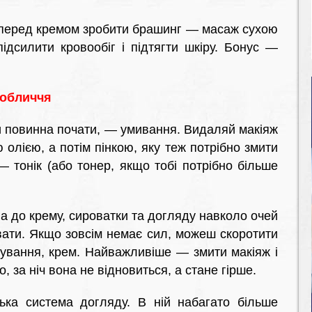
перед кремом зробити брашинг — масаж сухою
дсилити кровообіг і підтягти шкіру. Бонус —
 обличчя
о ти повинна почати, — умивання. Видаляй макіяж
лією, а потім пінкою, яку теж потрібно змити
 тонік (або тонер, якщо тобі потрібно більше
ва до крему, сироватки та догляду навколо очей
ати. Якщо зовсім немає сил, можеш скоротити
нізування, крем. Найважливіше — змити макіяж і
, за ніч вона не відновиться, а стане гірше.
ка система догляду. В ній набагато більше