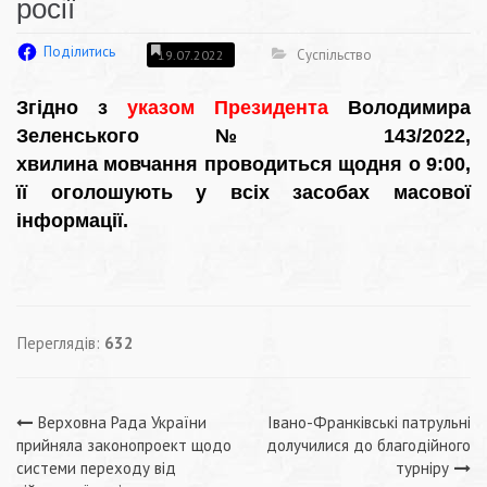
росії
Поділитись
Суспільство
19.07.2022
Згідно з
указом Президента
Володимира
Зеленського № 143/2022,
хвилина мовчання проводиться щодня о 9:00,
її оголошують у всіх засобах масової
інформації.
Переглядів:
632
Навігація
Верховна Рада України
Івано-Франківські патрульні
прийняла законопроект щодо
долучилися до благодійного
записів
системи переходу від
турніру