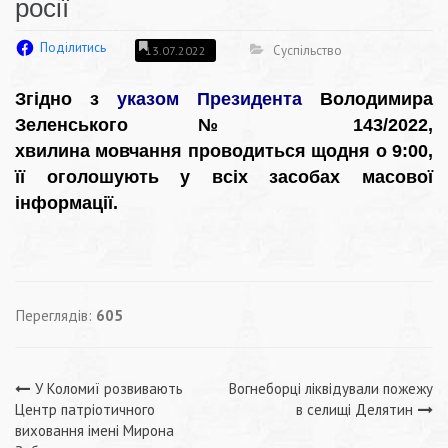
росії
Поділитись
Суспільство
13.07.2022
Згідно з
указом Президента
Володимира
Зеленського № 143/2022,
хвилина мовчання проводиться щодня о 9:00,
її оголошують у всіх засобах масової
інформації.
Переглядів:
605
Навігація
У Коломиї розвивають
Вогнеборці ліквідували пожежу
Центр патріотичного
в селищі Делятин
записів
виховання імені Мирона