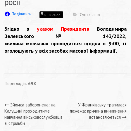
росії
Поділитись
Суспільство
05.07.2022
Згідно з
указом Президента
Володимира
Зеленського № 143/2022,
хвилина мовчання проводиться щодня о 9:00, її
оголошують у всіх засобах масової інформації.
Переглядів:
698
Навігація
Зйомка заборонена: на
У Франківську трапилася
Калущині проходитиме
пожежа: причина виникнення
записів
навчання військовослужбовців
встановлюється
зі стрільби