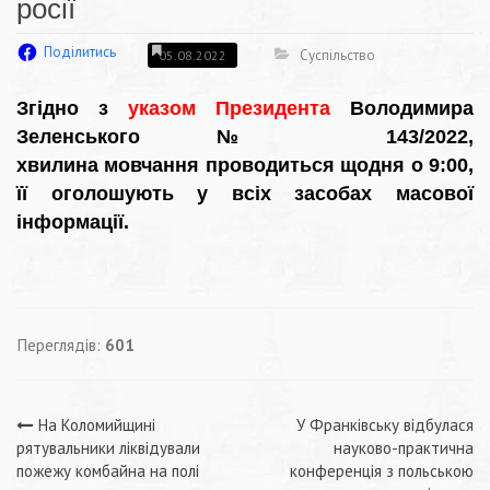
росії
Поділитись
Суспільство
05.08.2022
Згідно з
указом Президента
Володимира
Зеленського № 143/2022,
хвилина мовчання проводиться щодня о 9:00,
її оголошують у всіх засобах масової
інформації.
Переглядів:
601
Навігація
На Коломийщині
У Франківську відбулася
рятувальники ліквідували
науково-практична
записів
пожежу комбайна на полі
конференція з польською