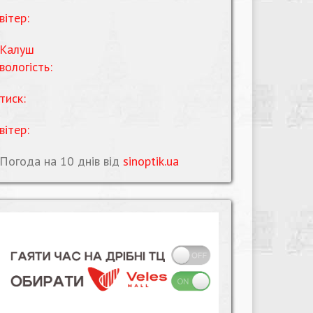
вітер:
Калуш
вологість:
тиск:
вітер:
Погода на 10 днів від
sinoptik.ua