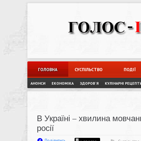
Skip
to
content
ГОЛОВНА
СУСПІЛЬСТВО
ПОДІЇ
АНОНСИ
ЕКОНОМІКА
ЗДОРОВ`Я
КУЛІНАРНІ РЕЦЕПТ
В Україні – хвилина мовчанн
росії
Поділитись