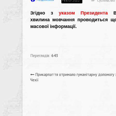
Суспільство
26.07.2022
Згідно з
указом Президента
Во
хвилина мовчання проводиться щод
масової інформації.
Переглядів:
643
Навігація
Прикарпаття отримало гуманітарну допомогу 
Чехії
записів