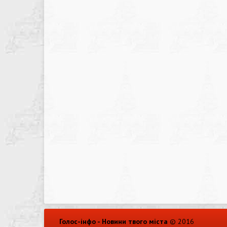
Голос-інфо - Новини твого міста
© 2016