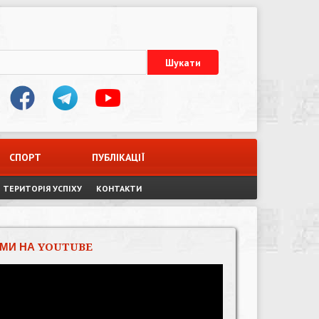
СПОРТ
ПУБЛІКАЦІЇ
ТЕРИТОРІЯ УСПІХУ
КОНТАКТИ
МИ НА YOUTUBE
Відеопрогравач