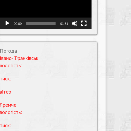
00:00
01:51
Погода
Івано-Франківськ
вологість:
тиск:
вітер:
Яремче
вологість:
тиск: