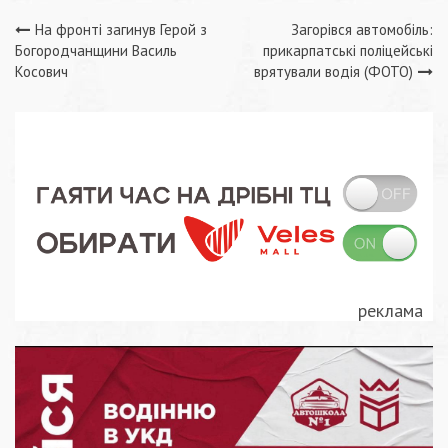
Навігація
На фронті загинув Герой з
Загорівся автомобіль:
Богородчанщини Василь
прикарпатські поліцейські
записів
Косович
врятували водія (ФОТО)