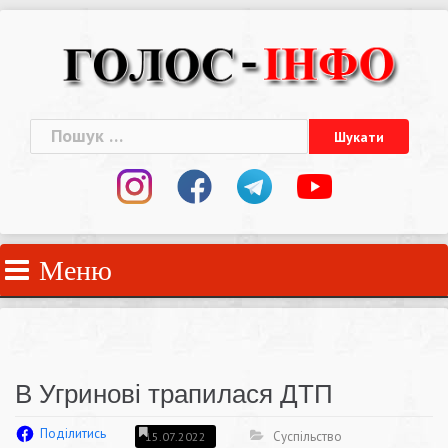
Skip
to
content
Пошук:
Меню
В Угринові трапилася ДТП
Поділитись
Суспільство
15.07.2022