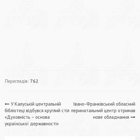
Переглядів:
762
Навігація
У Калуській центральній
Івано-Франківський обласний
бібліотеці відбувся круглий стіл
перинатальний центр отримав
записів
«Духовність – основа
нове обладнання
української державності»