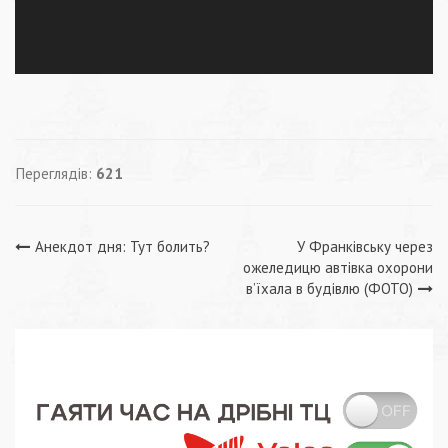
Переглядів:
621
Навігація
Анекдот дня: Тут болить?
У Франківську через
ожеледицю автівка охорони
записів
в’їхала в будівлю (ФОТО)