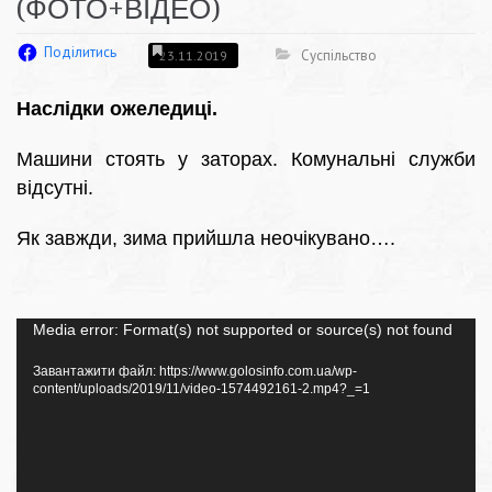
(ФОТО+ВІДЕО)
Поділитись
Суспільство
23.11.2019
Наслідки ожеледиці.
Машини стоять у заторах. Комунальні служби
відсутні.
Як завжди, зима прийшла неочікувано….
Відеопрогравач
Media error: Format(s) not supported or source(s) not found
Завантажити файл: https://www.golosinfo.com.ua/wp-
content/uploads/2019/11/video-1574492161-2.mp4?_=1