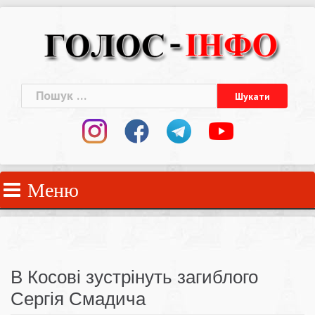
Skip
to
content
Пошук:
Меню
В Косові зустрінуть загиблого
Сергія Смадича