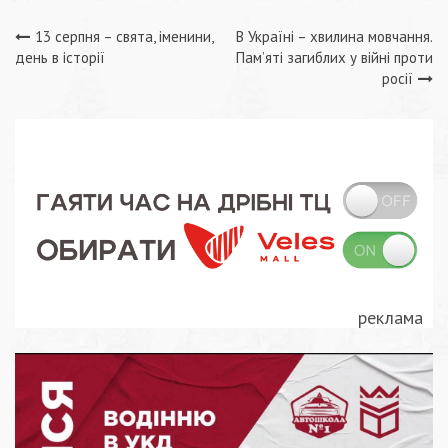
Навігація
13 серпня – свята, іменини,
В Україні – хвилина мовчання.
день в історії
Пам’яті загиблих у війні проти
записів
росії