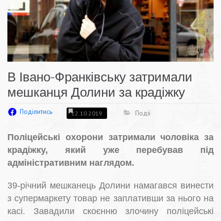
В Івано-Франківську затримали
мешканця Долини за крадіжку
Поділитись
Події
22.10.2019
Поліцейські охорони затримали чоловіка за
крадіжку, який уже перебував під
адміністративним наглядом.
39-річний мешканець Долини намагався винести
з супермаркету товар не заплативши за нього на
касі. Завадили скоєнню злочину поліцейські