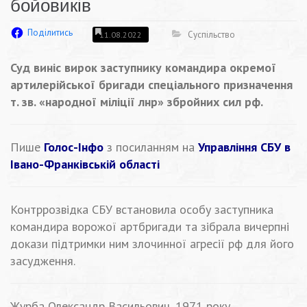
бойовиків
Поділитись
Суспільство
11.08.2022
Суд виніс вирок заступнику командира окремої
артилерійської бригади спеціального призначення
т. зв. «народної міліції лнр» збройних сил рф.
Пише
Голос-Інфо
з посиланням на
Управління СБУ в
Івано-Франківській області
Контррозвідка СБУ встановила особу заступника
командира ворожої артбригади та зібрала вичерпні
докази підтримки ним злочинної агресії рф для його
засудження.
Журба Олександр Васильович, 1971 року