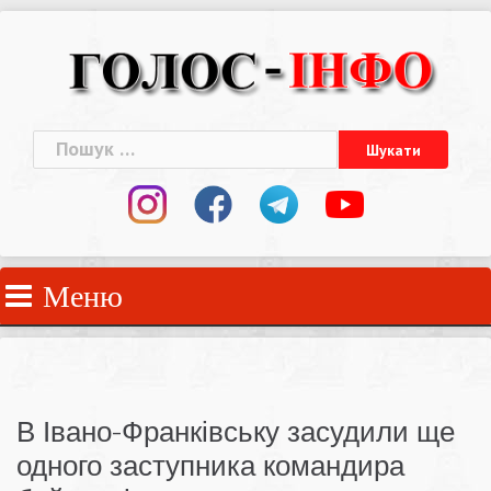
Skip
to
content
Пошук:
Меню
В Івано-Франківську засудили ще
одного заступника командира