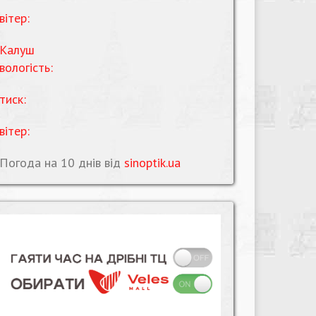
вітер:
Калуш
вологість:
тиск:
вітер:
Погода на 10 днів від
sinoptik.ua