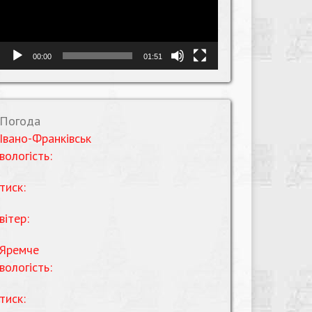
00:00
01:51
Погода
Івано-Франківськ
вологість:
тиск:
вітер:
Яремче
вологість:
тиск: