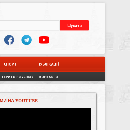
СПОРТ
ПУБЛІКАЦІЇ
ТЕРИТОРІЯ УСПІХУ
КОНТАКТИ
МИ НА YOUTUBE
Відеопрогравач