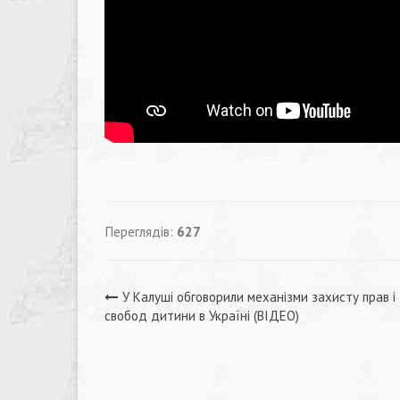
Переглядів:
627
Навігація
У Калуші обговорили механізми захисту прав і
свобод дитини в Україні (ВІДЕО)
записів