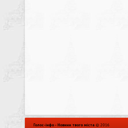
Голос-інфо - Новини твого міста
© 2016