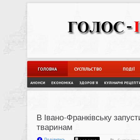
Skip
to
content
ГОЛОВНА
СУСПІЛЬСТВО
ПОДІЇ
АНОНСИ
ЕКОНОМІКА
ЗДОРОВ`Я
КУЛІНАРНІ РЕЦЕПТ
В Івано-Франківську запуст
тваринам
Поділитись