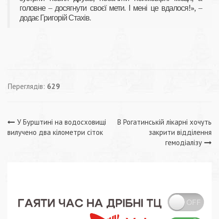
головне – досягнути своєї мети. І мені це вдалося!», –
додає Григорій Стахів.
Переглядів:
629
Навігація
У Бурштині на водосховищі
В Рогатинській лікарні хочуть
вилучено два кілометри сіток
закрити відділення
записів
гемодіалізу