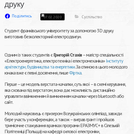
друку
Поділитись
Суспільство
07.02.2020
Студент франківського університету за допомогою 3D друку
виготовив безколекторний електродвигун.
Одним із таких студентів є
Григорій Стахів
– магістр спеціальності
«Електроенергетика, електротехніка і електромеханіка»
Інституту
архітектури, будівництва та енергетики
. За спиною в цього молодого
юнака вже є певні досягнення, пише
Фіртка
.
Перше – це модель верстата-качалки, суть якої – в схемі керування,
яка схована під верстатом, вона дає можливість дистанційно
управляти ввімкненням й вимкненням качалки через bluetooth або
сайт.
Молодий науковець є призером Всеукраїнських олімпіад, завжди
бере участь у конференціях, а також – виграв грант і пройшов
тримісячне стажування врамках програми ЕРАЗМУС+ в Сілезькій
Політехніці (Польща) на кафедрі силової електроніки,