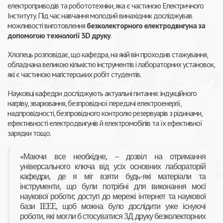
електроприводів та робототехніки, яка є частиною Електричного
Інституту. Під час навчання молодий винахідник досліджував
можливості виготовлення
безколекторного електродвигуна за
допомогою технології 3D друку
.
Хлопець розповідає, що кафедра, на якій він проходив стажування,
обладнана великою кількістю інструментів і лабораторних установок,
які є частиною магістерських робіт студентів.
Науковці кафедри досліджують актуальні питання: індукційного
нагріву, зварювання, безпровідної передачі електроенергії,
надпровідності, безпровідного контролю резервуарів з рідинами,
ефективності електродвигунів й електромобілів та їх ефективної
зарядки тощо.
«Маючи все необхідне, – дозвіл на отримання
універсального ключа від усіх основних лабораторій
кафедри, де я міг взяти будь-які матеріали та
інструменти, що були потрібні для виконання моєї
наукової роботи; доступ до мережі інтернет та наукової
бази IEEE, щоб можна було дослідити уже існуючі
роботи, які могли б стосуватися 3Д друку безколекторних