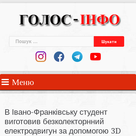
Skip
to
content
Пошук:
Меню
В Івано-Франківську студент
виготовив безколекторнний
електродвигун за допомогою 3D