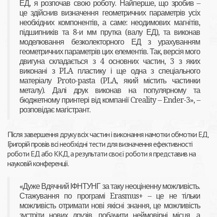
ЕД, я розпочав свою роботу. Найперше, що зробив –
це здійснив визначення геометричних параметрів усіх
необхідних компонентів, а саме: неодимових магнітів,
підшипників та 8-и мм прутка (валу ЕД), та виконав
моделювання безколекторного ЕД з урахуванням
геометричних параметрів цих елементів. Так, версія мого
двигуна складається з 4 основних частин, 3 з яких
виконані з PLA пластику і ще одна з спеціального
матеріалу Proto-pasta (PLA, який містить частинки
металу). Далі друк виконав на популярному та
бюджетному принтері від компанії Creality – Ender-3», –
розповідає магістрант.
Після завершення друку всіх частин і виконання намотки обмотки ЕД,
Григорій провів всі необхідні тести для визначення ефективності
роботи ЕД або ККД, а результати своєї роботи я представив на
науковій конференції.
«Дуже Вдячний ІФНТУНГ за таку неоціненну можливість.
Стажування по програмі Erasmus+ – це не тільки
можливість отримати нові якісні знання, це можливість
зустріти нових друзів, побачити неймовірні місця, а