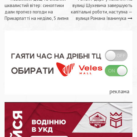
Навігація
шквалистий вітер: синоптики
вулиці Шухевича завершують
записів
дали прогноз погоди на
капітальні роботи, наступна —
Прикарпатті на неділю, 5 липня
вулиця Романа Іваничука