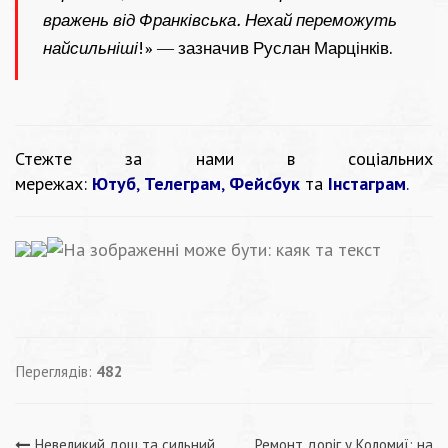
вражень від Франківська. Нехай переможуть
найсильніші
!» — зазначив Руслан Марцінків.
Стежте за нами в соціальних
мережах:
Ютуб
,
Телеграм
,
Фейсбук
та
Інстаграм
.
Переглядів:
482
Невеликий дощ та сильний
Ремонт доріг у Коломиї: на