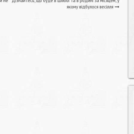
и не
Дізнайтесь, що буде в шлюбі та в родині за місяцем, у
якому відбулося весілля