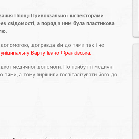
ювання Площі Привокзальної інспекторами
ез свідомості, а поряд з ним була пластикова
лю.
допомогою, щоправда він до тями так і не
уніципальну Варту Івано Франківська.
идкої медичної допомоги. По прибутті медичні
о тями, а тому вирішили госпіталізувати його до