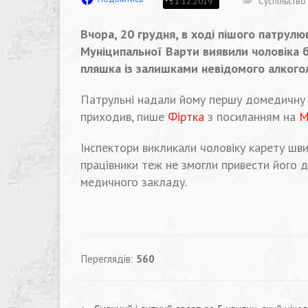
Суспільство
21.12.2019
Вчора, 20 грудня, в ході пішого патрул
Муніципальної Варти виявили чоловіка б
пляшка із залишками невідомого алкого
Патрульні надали йому першу домедичну 
приходив, пише
Фіртка
з посиланням на
М
Інспектори викликали чоловіку карету шв
працівники теж не змогли привести його д
медичного закладу.
Переглядів:
560