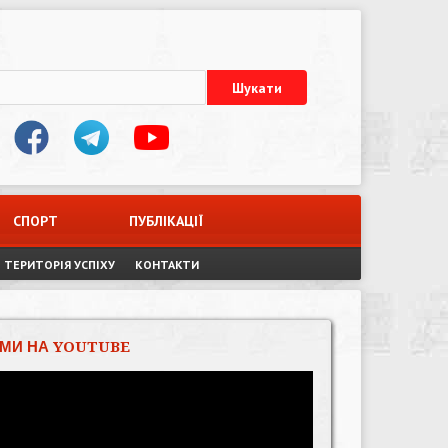
СПОРТ
ПУБЛІКАЦІЇ
ТЕРИТОРІЯ УСПІХУ
КОНТАКТИ
МИ НА YOUTUBE
Відеопрогравач