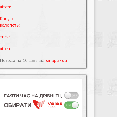
вітер:
Калуш
вологість:
тиск:
вітер:
Погода на 10 днів від
sinoptik.ua