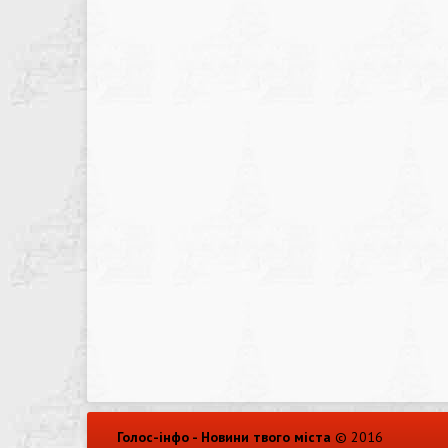
Голос-інфо - Новини твого міста
© 2016