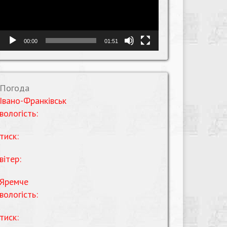
00:00
01:51
Погода
Івано-Франківськ
вологість:
тиск:
вітер:
Яремче
вологість:
тиск: