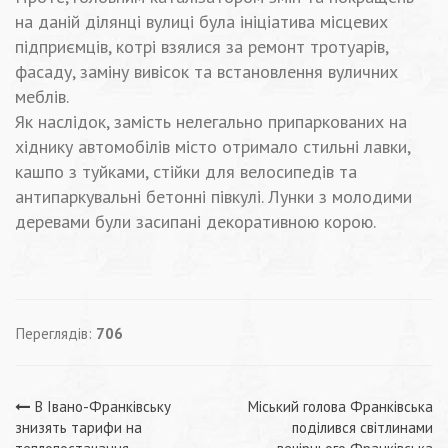
на даній ділянці вулиці була ініціатива місцевих
підприємців, котрі взялися за ремонт тротуарів,
фасаду, заміну вивісок та встановлення вуличних
меблів.
Як наслідок, замість нелегально припаркованих на
хіднику автомобілів місто отримало стильні лавки,
кашпо з туйками, стійки для велосипедів та
антипаркувальні бетонні півкулі. Лунки з молодими
деревами були засипані декоративною корою.
Переглядів:
706
Навігація
В Івано-Франківську
Міський голова Франківська
знизять тарифи на
поділився світлинами