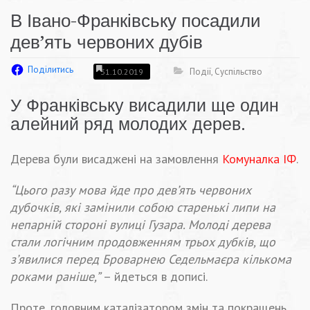
В Івано-Франківську посадили
дев’ять червоних дубів
Поділитись
Події
,
Суспільство
31.10.2019
У Франківську висадили ще один
алейний ряд молодих дерев.
Дерева були висаджені на замовлення
Комуналка ІФ
.
“Цього разу мова йде про дев’ять червоних
дубочків, які замінили собою старенькі липи на
непарній стороні вулиці Гузара. Молоді дерева
стали логічним продовженням трьох дубків, що
з’явилися перед Броварнею Седельмаєра кількома
роками раніше,”
– йдеться в дописі.
Проте, головним каталізатором змін та покращень