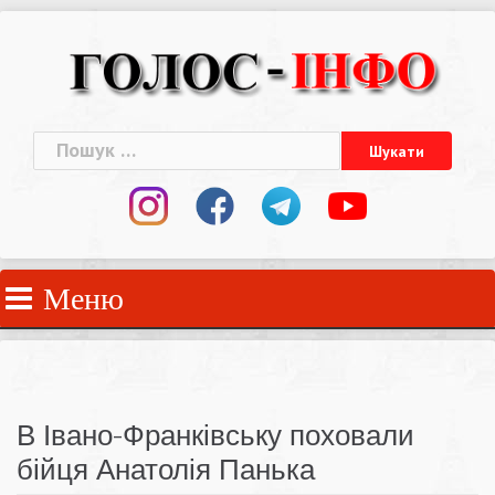
Skip
to
content
Пошук:
Меню
В Івано-Франківську поховали
бійця Анатолія Панька