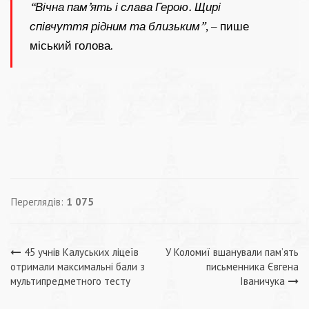
“Вічна пам’ять і слава Герою. Щирі
співчуття рідним та близьким”
, – пише
міський голова.
Переглядів:
1 075
Навігація
45 учнів Калуських ліцеїв
У Коломиї вшанували пам’ять
отримали максимальні бали з
письменника Євгена
записів
мультипредметного тесту
Іваничука