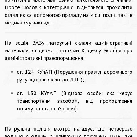
Проте чоловік категорично відмовився проходити
огляд як за допомогою приладу на місці події, так і в
медичному закладі.
На водія ВАЗу патрульні склали адміністративні
матеріали за двома статтями Кодексу України про
адміністративні правопорушення:
ст. 124 КУпАП (Порушення правил дорожнього
руху, що призвело до ДТП);
ст. 130 КУпАП (Відмова особи, яка керує
транспортним засобом, від проходження
огляду на стан спʼяніння).
Патрульна поліція вкотре нагадує, що нетверезе
водіння є одним із найважчих порушень ПДР, яке