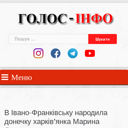
Skip
to
content
Пошук:
Меню
В Івано-Франківську народила
донечку харків’янка Марина