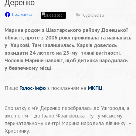
Деренко
Поділитись
Суспільство
28.06.2022
Марина родом з Шахтарського району Донецької
області, проте з 2006 року проживала та навчалась
у Харкові. Там і залишилась. Харків довелось
покидати 24 лютого на 25-му тижні вагітності.
Чоловік Марини наполіг, щоб дитинка народилась
у безпечному місці.
Пише
Голос-Інфо
з посиланням на
МКПЦ
.
Спочатку сім’я Деренко перебралась до Ужгорода, а
вже потім – до Івано-Франківська. Тут у міському
перинатальному центрі Марина народила дівчинку –
Христинку.