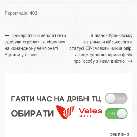
Переглядів:
402
Навігація
Прикарпатські легкоатлети
В Івано-Франківську
здобули «срібло» та «бронзу»
затримали військового в
записів
на командному чемпіонаті
статусі СЗЧ: чоловік чинив опір,
України у Львові
а соцмережі поширили фейк
про “особу з інвалідністю”