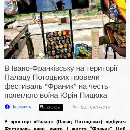
В Івано-Франківську на території
Палацу Потоцьких провели
фестиваль “Франик” на честь
полеглого воїна Юрія Пицюка
Поділитись
Події
,
Суспільство
31.05.2026
У просторі «Палац» (Палац Потоцьких) відбувся
Фестиваль кави, книги і життя “Франик”. Цей