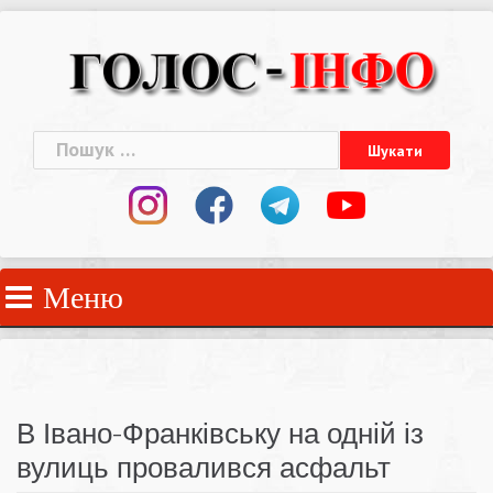
Skip
to
content
Пошук:
Меню
В Івано-Франківську на одній із
вулиць провалився асфальт