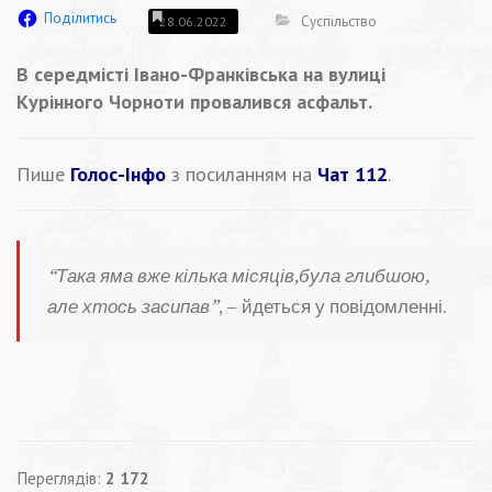
Поділитись
Суспільство
28.06.2022
В середмісті Івано-Франківська на вулиці
Курінного Чорноти провалився асфальт.
Пише
Голос-Інфо
з посиланням на
Чат 112
.
“Така яма вже кілька місяців,була глибшою,
але хтось засипав”
, – йдеться у повідомленні.
Переглядів:
2 172