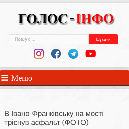
Skip
to
content
Пошук:
Меню
В Івано-Франківську на мості
тріснув асфальт (ФОТО)