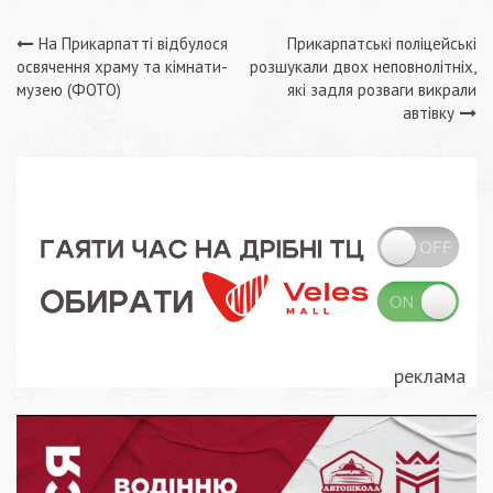
Навігація
На Прикарпатті відбулося
Прикарпатські поліцейські
освячення храму та кімнати-
розшукали двох неповнолітніх,
записів
музею (ФОТО)
які задля розваги викрали
автівку