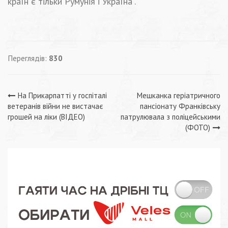
країн є тільки Румунія і Україна”.
Переглядів:
830
Навігація
На Прикарпатті у госпіталі
Мешканка геріатричного
ветеранів війни не вистачає
пансіонату Франківську
записів
грошей на ліки (ВІДЕО)
патрулювала з поліцейськими
(ФОТО)