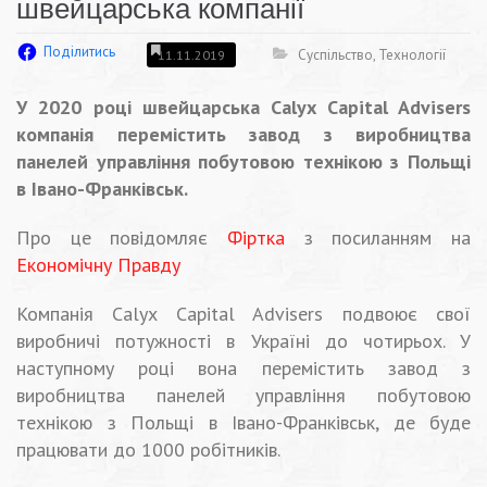
швейцарська компанії
Поділитись
Суспільство
,
Технології
11.11.2019
У 2020 році швейцарська Calyx Capital Advisers
компанія перемістить завод з виробництва
панелей управління побутовою технікою з Польщі
в Івано-Франківськ.
Про це повідомляє
Фіртка
з посиланням на
Економічну Правду
Компанія Calyx Capital Advisers подвоює свої
виробничі потужності в Україні до чотирьох. У
наступному році вона перемістить завод з
виробництва панелей управління побутовою
технікою з Польщі в Івано-Франківськ, де буде
працювати до 1000 робітників.