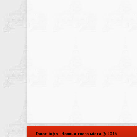
Голос-інфо - Новини твого міста
© 2016