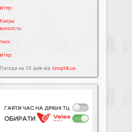
вітер:
Калуш
вологість:
тиск:
вітер:
Погода на 10 днів від
sinoptik.ua