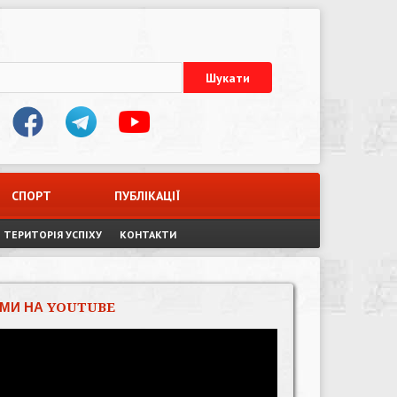
СПОРТ
ПУБЛІКАЦІЇ
ТЕРИТОРІЯ УСПІХУ
КОНТАКТИ
МИ НА YOUTUBE
Відеопрогравач