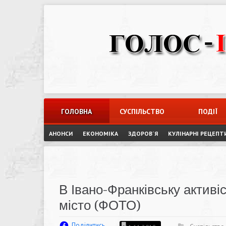
Skip
to
content
ГОЛОВНА
СУСПІЛЬСТВО
ПОДІЇ
АНОНСИ
ЕКОНОМІКА
ЗДОРОВ`Я
КУЛІНАРНІ РЕЦЕПТ
В Івано-Франківську актив
місто (ФОТО)
Поділитись