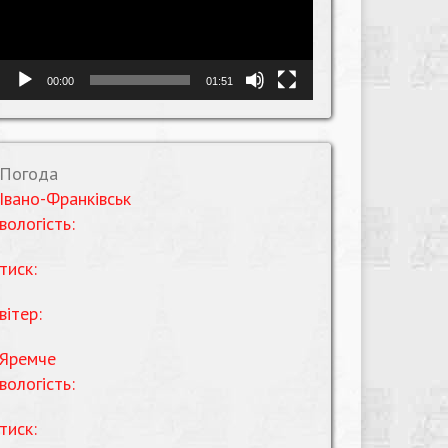
00:00
01:51
Погода
Івано-Франківськ
вологість:
тиск:
вітер:
Яремче
вологість:
тиск: