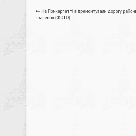
Навігація
На Прикарпатті відремонтували дорогу район
значення (ФОТО)
записів