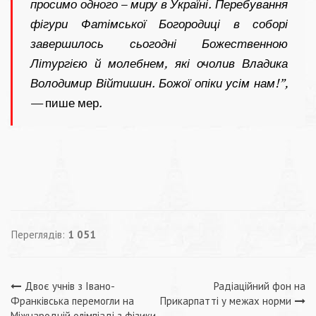
просимо одного – миру в Україні. Перебування
фігури Фатімської Богородиці в соборі
завершилось сьогодні Божественною
Літургією й молебнем, які очолив Владика
Володимир Війтишин. Божої опіки усім нам!”,
—
пише мер
.
Переглядів:
1 051
Навігація
Двоє учнів з Івано-
Радіаційний фон на
Франківська перемогли на
Прикарпатті у межах норми
Міжнародній олімпіаді з фізики