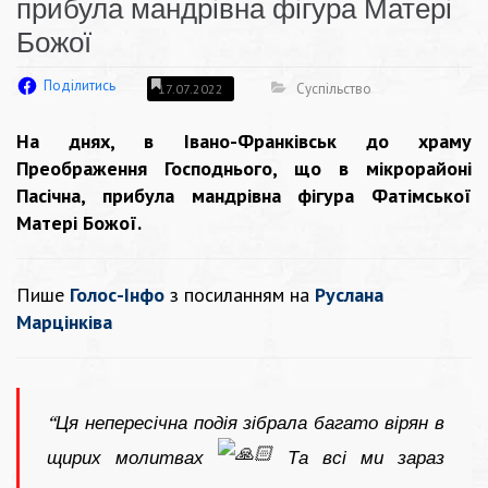
прибула мандрівна фігура Матері
Божої
Поділитись
Суспільство
17.07.2022
На днях, в Івано-Франківськ до храму
Преображення Господнього, що в мікрорайоні
Пасічна, прибула мандрівна фігура Фатімської
Матері Божої.
Пише
Голос-Інфо
з посиланням на
Руслана
Марцінківа
“Ця непересічна подія зібрала багато вірян в
щирих молитвах
Та всі ми зараз