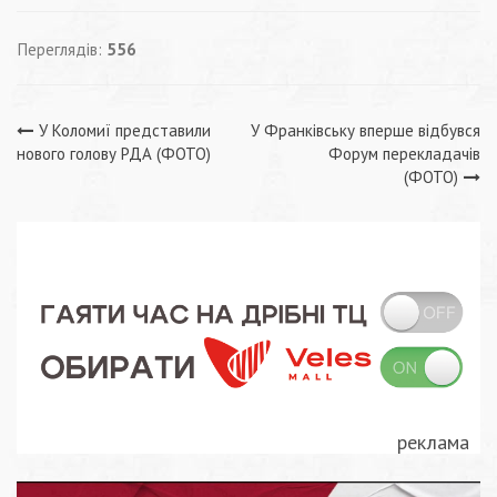
Переглядів:
556
Навігація
У Коломиї представили
У Франківську вперше відбувся
нового голову РДА (ФОТО)
Форум перекладачів
записів
(ФОТО)