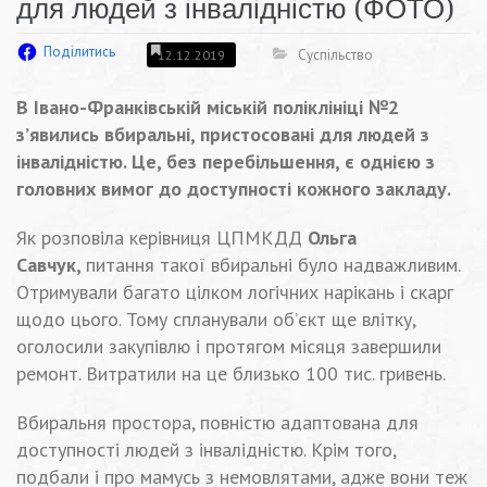
для людей з інвалідністю (ФОТО)
Поділитись
Суспільство
12.12.2019
В Івано-Франківській міській поліклініці №2
з’явились вбиральні, пристосовані для людей з
інвалідністю. Це, без перебільшення, є однією з
головних вимог до доступності кожного закладу.
Як розповіла керівниця ЦПМКДД
Ольга
Савчук,
питання такої вбиральні було надважливим.
Отримували багато цілком логічних нарікань і скарг
щодо цього. Тому спланували об’єкт ще влітку,
оголосили закупівлю і протягом місяця завершили
ремонт. Витратили на це близько 100 тис. гривень.
Вбиральня простора, повністю адаптована для
доступності людей з інвалідністю. Крім того,
подбали і про мамусь з немовлятами, адже вони теж