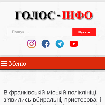
Skip
to
content
Пошук:
Меню
В франківській міській поліклініці
з’явились вбиральні, пристосовані