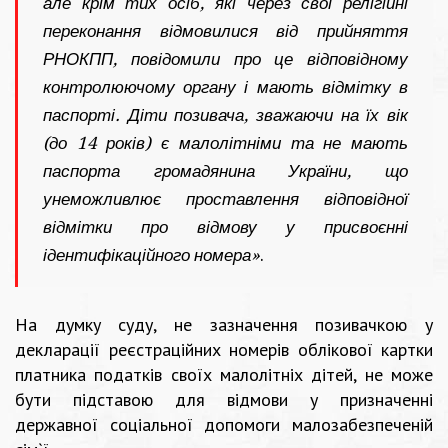
але крім тих осіб, які через свої релігійні
переконання відмовилися від прийняття
РНОКПП, повідомили про це відповідному
контролюючому органу і мають відмітку в
паспорті. Діти позивача, зважаючи на їх вік
(до 14 років) є малолітніми та не мають
паспорта громадянина України, що
унеможливлює проставлення відповідної
відмітки про відмову у присвоєнні
ідентифікаційного номера»
.
На думку суду, не зазначення позивачкою у
декларації реєстраційних номерів облікової картки
платника податків своїх малолітніх дітей, не може
бути підставою для відмови у призначенні
державної соціальної допомоги малозабезпеченій