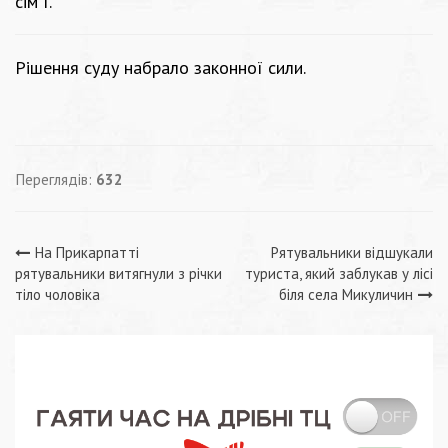
сім`ї.
Рішення суду набрало законної сили.
Переглядів:
632
Навігація
На Прикарпатті
Рятувальники відшукали
рятувальники витягнули з річки
туриста, який заблукав у лісі
записів
тіло чоловіка
біля села Микуличин