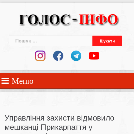
Skip
to
content
Пошук:
Меню
Управління захисти відмовило
мешканці Прикарпаття у