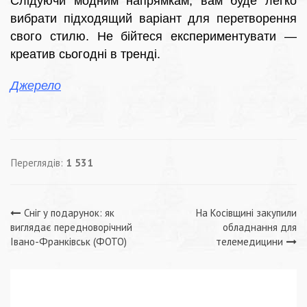
Слідуючи модним напрямкам, вам буде легко
вибрати підходящий варіант для перетворення
свого стилю. Не бійтеся експериментувати —
креатив сьогодні в тренді.
Джерело
Переглядів:
1 531
Навігація
Сніг у подарунок: як
На Косівщині закупили
виглядає передноворічний
обладнання для
записів
Івано-Франківськ (ФОТО)
телемедицини