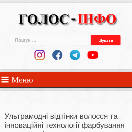
Skip
to
content
Пошук:
Меню
Ультрамодні відтінки волосся та
інноваційні технології фарбування