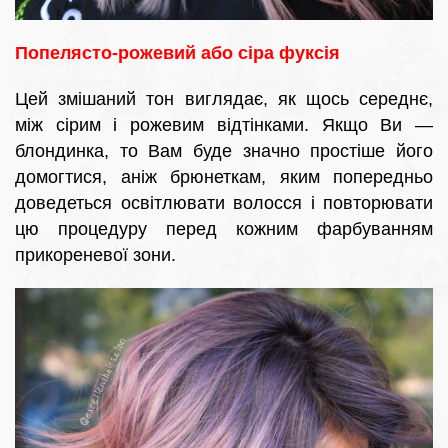
Попелясто-рожевий або сіра фуксія
Цей змішаний тон виглядає, як щось середнє,
між сірим і рожевим відтінками. Якщо Ви —
блондинка, то Вам буде значно простіше його
домогтися, аніж брюнеткам, яким попередньо
доведеться освітлювати волосся і повторювати
цю процедуру перед кожним фарбуванням
прикореневої зони.