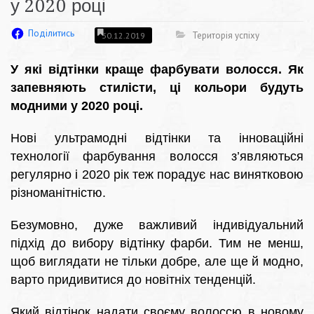
у 2020 році
Поділитись
Територія успіху
30.12.2019
У які відтінки краще фарбувати волосся. Як
запевняють стилісти, ці кольори будуть
модними у 2020 році.
Нові ультрамодні відтінки та інноваційні
технології фарбування волосся з’являються
регулярно і 2020 рік теж порадує нас винятковою
різноманітністю.
Безумовно, дуже важливий індивідуальний
підхід до вибору відтінку фарби. Тим не менш,
щоб виглядати не тільки добре, але ще й модно,
варто придивитися до новітніх тенденцій.
Який відтінок надати своєму волоссю в новому