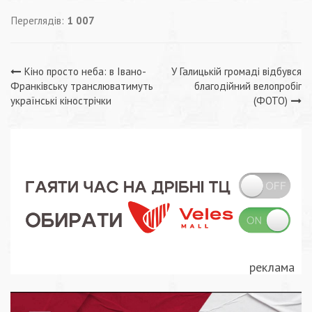
Переглядів:
1 007
Навігація
Кіно просто неба: в Івано-
У Галицькій громаді відбувся
Франківську транслюватимуть
благодійний велопробіг
записів
українські кінострічки
(ФОТО)