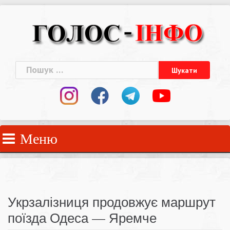
Skip
to
content
Пошук:
Меню
Укрзалізниця продовжує маршрут
поїзда Одеса — Яремче