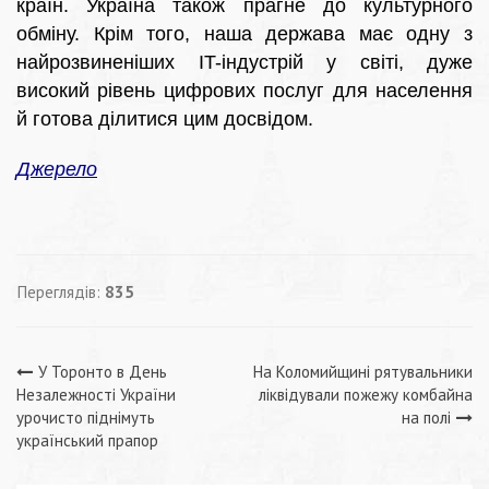
країн. Україна також прагне до культурного
обміну. Крім того, наша держава має одну з
найрозвиненіших IT-індустрій у світі, дуже
високий рівень цифрових послуг для населення
й готова ділитися цим досвідом.
Джерело
Переглядів:
835
Навігація
У Торонто в День
На Коломийщині рятувальники
Незалежності України
ліквідували пожежу комбайна
записів
урочисто піднімуть
на полі
український прапор