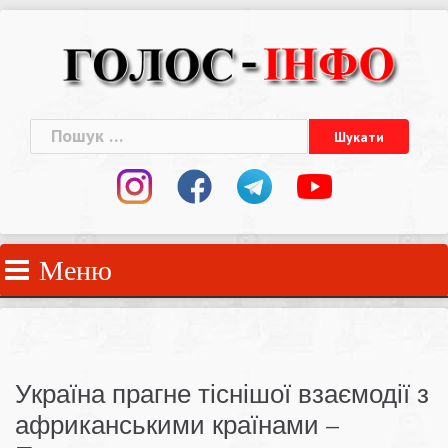
Skip
to
content
Пошук:
Меню
Україна прагне тіснішої взаємодії з
африканськими країнами –